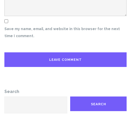
Save my name, email, and website in this browser for the next
time I comment.
Search
SEARCH