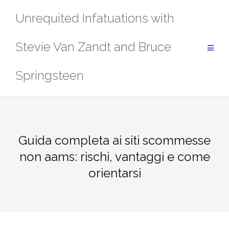
Skip
Unrequited Infatuations with
to
content
Stevie Van Zandt and Bruce
Springsteen
Guida completa ai siti scommesse
non aams: rischi, vantaggi e come
orientarsi