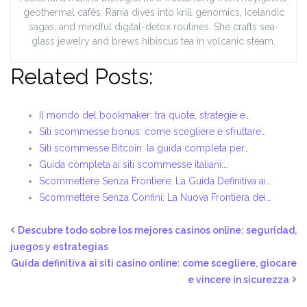
geothermal cafés. Rania dives into krill genomics, Icelandic
sagas, and mindful digital-detox routines. She crafts sea-
glass jewelry and brews hibiscus tea in volcanic steam.
Related Posts:
Il mondo del bookmaker: tra quote, strategie e…
Siti scommesse bonus: come scegliere e sfruttare…
Siti scommesse Bitcoin: la guida completa per…
Guida completa ai siti scommesse italiani:…
Scommettere Senza Frontiere: La Guida Definitiva ai…
Scommettere Senza Confini: La Nuova Frontiera dei…
Descubre todo sobre los mejores casinos online: seguridad,
juegos y estrategias
Guida definitiva ai siti casino online: come scegliere, giocare
e vincere in sicurezza