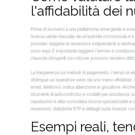
l'affidabilità dei
Prima di iscriversi a una piattaforma emergente è essen
licenza valida rilasciata da un'autorità riconosciuta è 
provider, leggere le recensioni indipendenti e verificar
sono equi. È importante leggere i termini e condizioni
clausole stringenti sui rollover possono rendere diffici
La trasparenza sui metodi di pagamento, i tempi di ela
distingue un operatore serio da uno meno affidabile. Un 
email, telefono), indica attenzione al giocatore. Anche
strumenti di autocontrollo e contatti per assistenza, son
reputazioni è utile consultare risorse specializzate e
recensioni, statistiche RTP e dettagli sulle licenze, c
Esempi reali, te