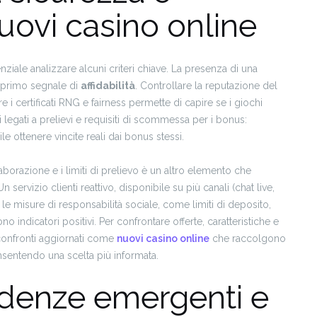
 nuovi casino online
ziale analizzare alcuni criteri chiave. La presenza di una
il primo segnale di
affidabilità
. Controllare la reputazione del
e i certificati RNG e fairness permette di capire se i giochi
 legati a prelievi e requisiti di scommessa per i bonus:
le ottenere vincite reali dai bonus stessi.
borazione e i limiti di prelievo è un altro elemento che
servizio clienti reattivo, disponibile su più canali (chat live,
 le misure di responsabilità sociale, come limiti di deposito,
o indicatori positivi. Per confrontare offerte, caratteristiche e
 confronti aggiornati come
nuovi casino online
che raccolgono
onsentendo una scelta più informata.
ndenze emergenti e