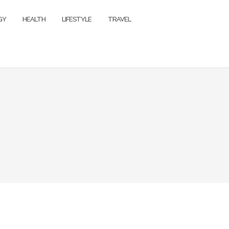
GY
HEALTH
LIFESTYLE
TRAVEL