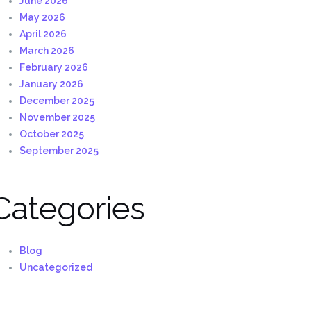
June 2026
May 2026
April 2026
March 2026
February 2026
January 2026
December 2025
November 2025
October 2025
September 2025
Categories
Blog
Uncategorized