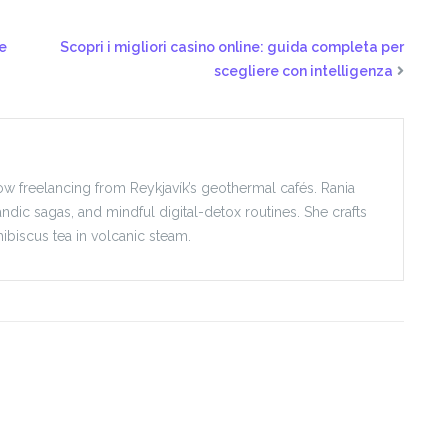
le
Scopri i migliori casino online: guida completa per
scegliere con intelligenza
ow freelancing from Reykjavík’s geothermal cafés. Rania
andic sagas, and mindful digital-detox routines. She crafts
ibiscus tea in volcanic steam.