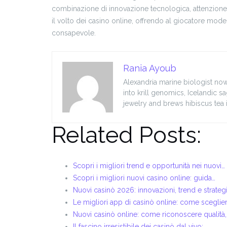
combinazione di innovazione tecnologica, attenzione a
il volto dei casino online, offrendo al giocatore mo
consapevole.
Rania Ayoub
Alexandria marine biologist now
into krill genomics, Icelandic s
jewelry and brews hibiscus tea 
Related Posts:
Scopri i migliori trend e opportunità nei nuovi…
Scopri i migliori nuovi casino online: guida…
Nuovi casinò 2026: innovazioni, trend e strateg
Le migliori app di casinò online: come sceglie
Nuovi casinò online: come riconoscere qualità,
Il fascino irresistibile dei casinò dal vivo:…