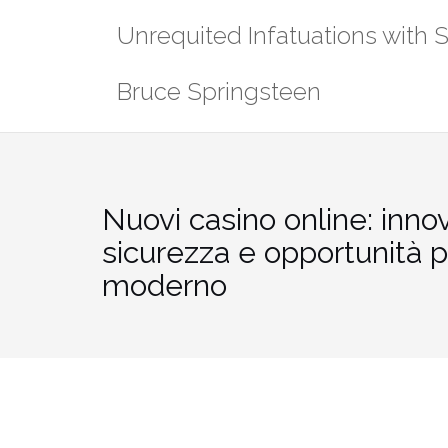
Skip
Unrequited Infatuations with 
to
content
Bruce Springsteen
Nuovi casino online: inno
sicurezza e opportunità pe
moderno