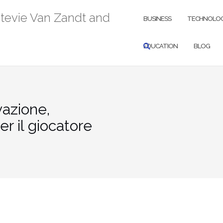
Stevie Van Zandt and
BUSINESS
TECHNOLO
EDUCATION
BLOG
vazione,
r il giocatore