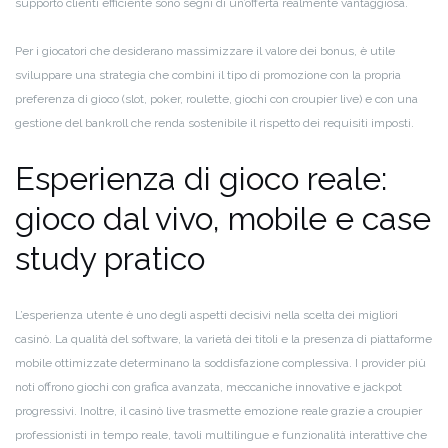
supporto clienti efficiente sono segni di un’offerta realmente vantaggiosa.
Per i giocatori che desiderano massimizzare il valore dei bonus, è utile
sviluppare una strategia che combini il tipo di promozione con la propria
preferenza di gioco (slot, poker, roulette, giochi con croupier live) e con una
gestione del bankroll che renda sostenibile il rispetto dei requisiti imposti.
Esperienza di gioco reale:
gioco dal vivo, mobile e case
study pratico
L’esperienza utente è uno degli aspetti decisivi nella scelta dei migliori
casinò. La qualità del software, la varietà dei titoli e la presenza di piattaforme
mobile ottimizzate determinano la soddisfazione complessiva. I provider più
noti offrono giochi con grafica avanzata, meccaniche innovative e jackpot
progressivi. Inoltre, il casinò live trasmette emozione reale grazie a croupier
professionisti in tempo reale, tavoli multilingue e funzionalità interattive che