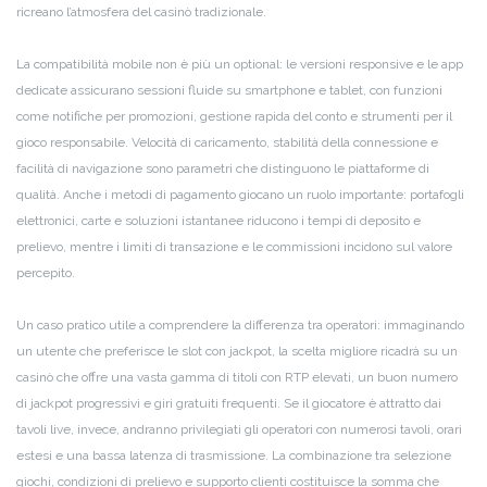
ricreano l’atmosfera del casinò tradizionale.
La compatibilità mobile non è più un optional: le versioni responsive e le app
dedicate assicurano sessioni fluide su smartphone e tablet, con funzioni
come notifiche per promozioni, gestione rapida del conto e strumenti per il
gioco responsabile. Velocità di caricamento, stabilità della connessione e
facilità di navigazione sono parametri che distinguono le piattaforme di
qualità. Anche i metodi di pagamento giocano un ruolo importante: portafogli
elettronici, carte e soluzioni istantanee riducono i tempi di deposito e
prelievo, mentre i limiti di transazione e le commissioni incidono sul valore
percepito.
Un caso pratico utile a comprendere la differenza tra operatori: immaginando
un utente che preferisce le slot con jackpot, la scelta migliore ricadrà su un
casinò che offre una vasta gamma di titoli con RTP elevati, un buon numero
di jackpot progressivi e giri gratuiti frequenti. Se il giocatore è attratto dai
tavoli live, invece, andranno privilegiati gli operatori con numerosi tavoli, orari
estesi e una bassa latenza di trasmissione. La combinazione tra selezione
giochi, condizioni di prelievo e supporto clienti costituisce la somma che