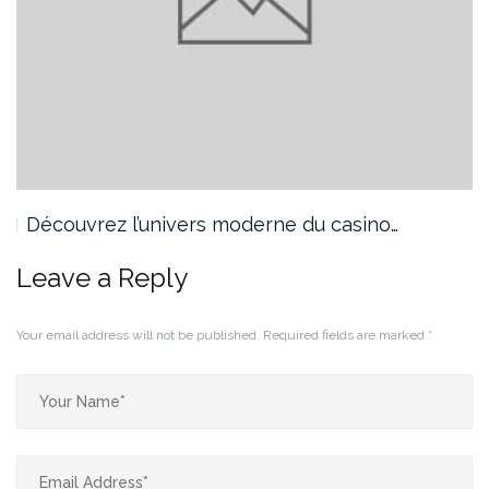
Découvrez l’univers moderne du casino…
Leave a Reply
Your email address will not be published.
Required fields are marked
*