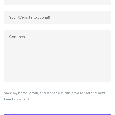
Save my name, email, and website in this browser for the next
time I comment.