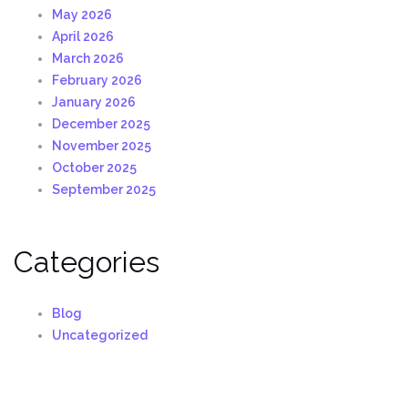
May 2026
April 2026
March 2026
February 2026
January 2026
December 2025
November 2025
October 2025
September 2025
Categories
Blog
Uncategorized