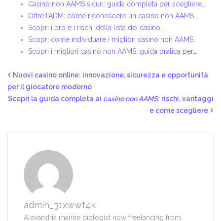
Casino non AAMS sicuri: guida completa per scegliere…
Oltre l’ADM: come riconoscere un casino non AAMS…
Scopri i pro e i rischi della lista dei casino…
Scopri come individuare i migliori casino non AAMS…
Scopri i migliori casinò non AAMS: guida pratica per…
Nuovi casino online: innovazione, sicurezza e opportunità
per il giocatore moderno
Scopri la guida completa ai
casino non AAMS
: rischi, vantaggi
e come scegliere
admin_31xwwt4k
Alexandria marine biologist now freelancing from