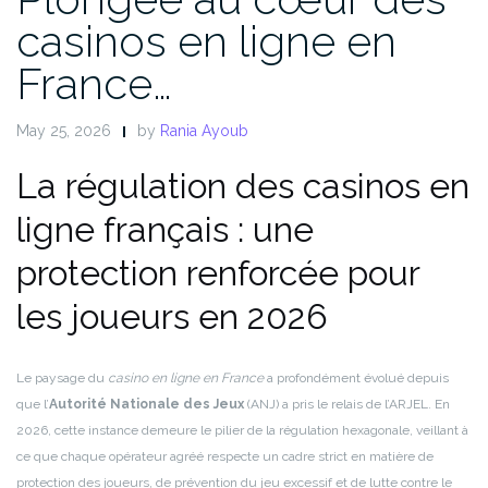
casinos en ligne en
France…
May 25, 2026
by
Rania Ayoub
La régulation des casinos en
ligne français : une
protection renforcée pour
les joueurs en 2026
Le paysage du
casino en ligne en France
a profondément évolué depuis
que l’
Autorité Nationale des Jeux
(ANJ) a pris le relais de l’ARJEL. En
2026, cette instance demeure le pilier de la régulation hexagonale, veillant à
ce que chaque opérateur agréé respecte un cadre strict en matière de
protection des joueurs, de prévention du jeu excessif et de lutte contre le