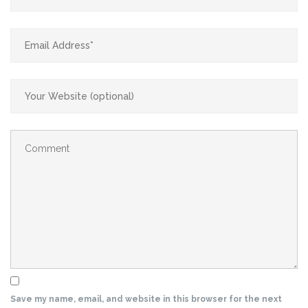
Save my name, email, and website in this browser for the next