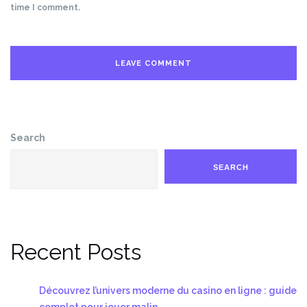
time I comment.
Search
SEARCH
Recent Posts
Découvrez l’univers moderne du casino en ligne : guide
complet pour jouer malin