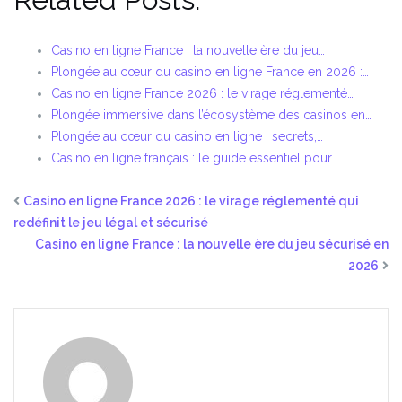
Casino en ligne France : la nouvelle ère du jeu…
Plongée au cœur du casino en ligne France en 2026 :…
Casino en ligne France 2026 : le virage réglementé…
Plongée immersive dans l’écosystème des casinos en…
Plongée au cœur du casino en ligne : secrets,…
Casino en ligne français : le guide essentiel pour…
Casino en ligne France 2026 : le virage réglementé qui
redéfinit le jeu légal et sécurisé
Casino en ligne France : la nouvelle ère du jeu sécurisé en
2026