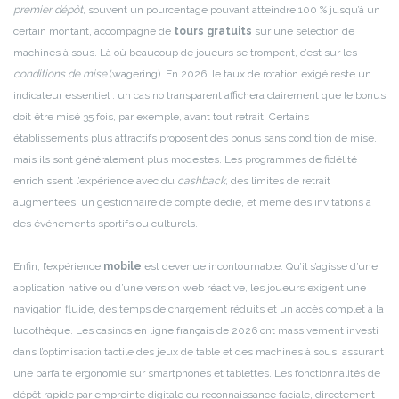
premier dépôt
, souvent un pourcentage pouvant atteindre 100 % jusqu’à un
certain montant, accompagné de
tours gratuits
sur une sélection de
machines à sous. Là où beaucoup de joueurs se trompent, c’est sur les
conditions de mise
(wagering). En 2026, le taux de rotation exigé reste un
indicateur essentiel : un casino transparent affichera clairement que le bonus
doit être misé 35 fois, par exemple, avant tout retrait. Certains
établissements plus attractifs proposent des bonus sans condition de mise,
mais ils sont généralement plus modestes. Les programmes de fidélité
enrichissent l’expérience avec du
cashback
, des limites de retrait
augmentées, un gestionnaire de compte dédié, et même des invitations à
des événements sportifs ou culturels.
Enfin, l’expérience
mobile
est devenue incontournable. Qu’il s’agisse d’une
application native ou d’une version web réactive, les joueurs exigent une
navigation fluide, des temps de chargement réduits et un accès complet à la
ludothèque. Les casinos en ligne français de 2026 ont massivement investi
dans l’optimisation tactile des jeux de table et des machines à sous, assurant
une parfaite ergonomie sur smartphones et tablettes. Les fonctionnalités de
dépôt rapide par empreinte digitale ou reconnaissance faciale, directement