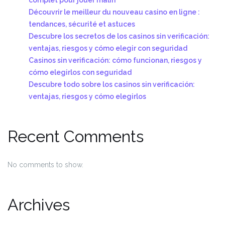
Découvrir le meilleur du nouveau casino en ligne :
tendances, sécurité et astuces
Descubre los secretos de los casinos sin verificación:
ventajas, riesgos y cómo elegir con seguridad
Casinos sin verificación: cómo funcionan, riesgos y
cómo elegirlos con seguridad
Descubre todo sobre los casinos sin verificación:
ventajas, riesgos y cómo elegirlos
Recent Comments
No comments to show.
Archives