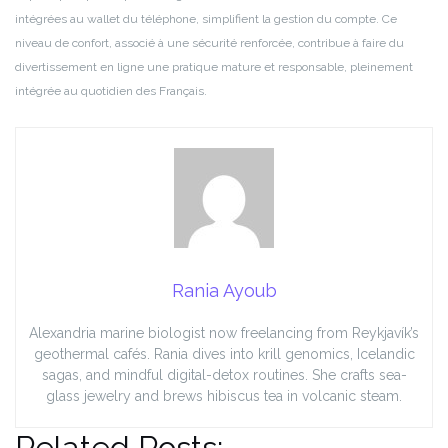
intégrées au wallet du téléphone, simplifient la gestion du compte. Ce
niveau de confort, associé à une sécurité renforcée, contribue à faire du
divertissement en ligne une pratique mature et responsable, pleinement
intégrée au quotidien des Français.
Rania Ayoub
Alexandria marine biologist now freelancing from Reykjavík’s
geothermal cafés. Rania dives into krill genomics, Icelandic
sagas, and mindful digital-detox routines. She crafts sea-
glass jewelry and brews hibiscus tea in volcanic steam.
Related Posts: