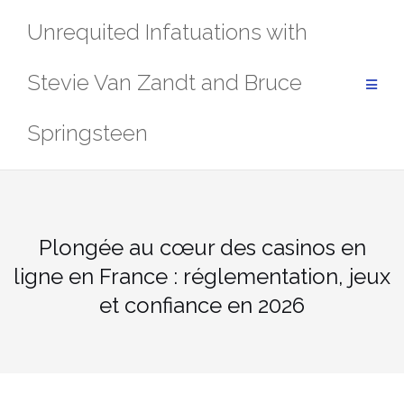
Skip
Unrequited Infatuations with
to
content
Stevie Van Zandt and Bruce
Springsteen
Plongée au cœur des casinos en
ligne en France : réglementation, jeux
et confiance en 2026