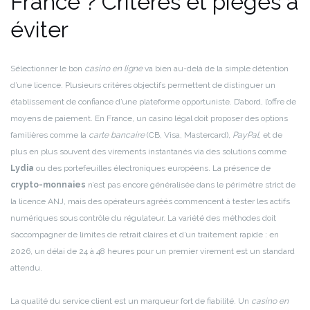
France ? Critères et pièges à
éviter
Sélectionner le bon
casino en ligne
va bien au-delà de la simple détention
d’une licence. Plusieurs critères objectifs permettent de distinguer un
établissement de confiance d’une plateforme opportuniste. D’abord, l’offre de
moyens de paiement. En France, un casino légal doit proposer des options
familières comme la
carte bancaire
(CB, Visa, Mastercard),
PayPal
, et de
plus en plus souvent des virements instantanés via des solutions comme
Lydia
ou des portefeuilles électroniques européens. La présence de
crypto-monnaies
n’est pas encore généralisée dans le périmètre strict de
la licence ANJ, mais des opérateurs agréés commencent à tester les actifs
numériques sous contrôle du régulateur. La variété des méthodes doit
s’accompagner de limites de retrait claires et d’un traitement rapide : en
2026, un délai de 24 à 48 heures pour un premier virement est un standard
attendu.
La qualité du service client est un marqueur fort de fiabilité. Un
casino en