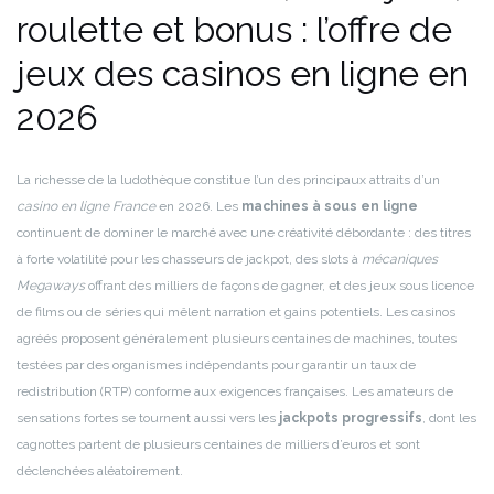
roulette et bonus : l’offre de
jeux des casinos en ligne en
2026
La richesse de la ludothèque constitue l’un des principaux attraits d’un
casino en ligne France
en 2026. Les
machines à sous en ligne
continuent de dominer le marché avec une créativité débordante : des titres
à forte volatilité pour les chasseurs de jackpot, des slots à
mécaniques
Megaways
offrant des milliers de façons de gagner, et des jeux sous licence
de films ou de séries qui mêlent narration et gains potentiels. Les casinos
agréés proposent généralement plusieurs centaines de machines, toutes
testées par des organismes indépendants pour garantir un taux de
redistribution (RTP) conforme aux exigences françaises. Les amateurs de
sensations fortes se tournent aussi vers les
jackpots progressifs
, dont les
cagnottes partent de plusieurs centaines de milliers d’euros et sont
déclenchées aléatoirement.