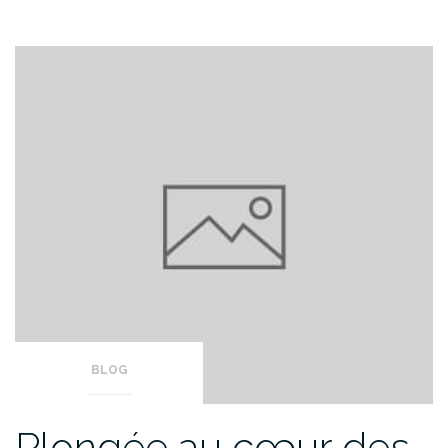
BLOG
Plongée au cœur des