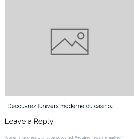
Découvrez l’univers moderne du casino…
Leave a Reply
Your email address will not be published.
Required fields are marked
*