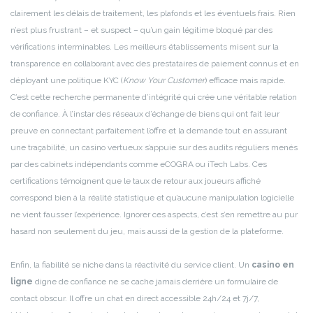
clairement les délais de traitement, les plafonds et les éventuels frais. Rien
n’est plus frustrant – et suspect – qu’un gain légitime bloqué par des
vérifications interminables. Les meilleurs établissements misent sur la
transparence en collaborant avec des prestataires de paiement connus et en
déployant une politique KYC (
Know Your Customer
) efficace mais rapide.
C’est cette recherche permanente d’intégrité qui crée une véritable relation
de confiance. À l’instar des réseaux d’échange de biens qui ont fait leur
preuve en connectant parfaitement l’offre et la demande tout en assurant
une traçabilité, un casino vertueux s’appuie sur des audits réguliers menés
par des cabinets indépendants comme eCOGRA ou iTech Labs. Ces
certifications témoignent que le taux de retour aux joueurs affiché
correspond bien à la réalité statistique et qu’aucune manipulation logicielle
ne vient fausser l’expérience. Ignorer ces aspects, c’est s’en remettre au pur
hasard non seulement du jeu, mais aussi de la gestion de la plateforme.
Enfin, la fiabilité se niche dans la réactivité du service client. Un
casino en
ligne
digne de confiance ne se cache jamais derrière un formulaire de
contact obscur. Il offre un chat en direct accessible 24h/24 et 7j/7,