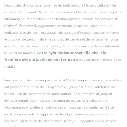
depuis des studios ultramodernes en Lettonie ou à Malte, distribuent les
cartes en temps réel. Ce pont entre le virtuel et le réel, rendu possible par le
streaming haute définition et des technologies de reconnaissance optique
(
Optical Character Recognition
), transforme le salon du joueur en une
véritable table de jeu. Il est désormais possible d’interagir vocalement avec
le croupier, de personnaliser les angles de caméra et de partager l’émotion
avec d’autres participants connectés, le tout dans une interface totalement
fluide et en français.
Cette hybridation sensorielle abolit la
frontière avec l’établissement terrestre
en y ajoutant la flexibilité du
mobile.
Parallèlement, les mécaniques de
gamification
empruntées aux jeux vidéo
ont profondément modifié la trajectoire du joueur sur une plateforme de
casino. Loin de l’expérience solitaire d’antan, les clients sont aujourd’hui
invités à remplir des missions, à monter de niveau et à collecter des
récompenses virtuelles en dehors des simples gains monétaires. Cette
ludification secondaire s’appuie sur des algorithmes de personnalisation
poussée : en fonction de votre historique de jeu, l’opérateur vous propose