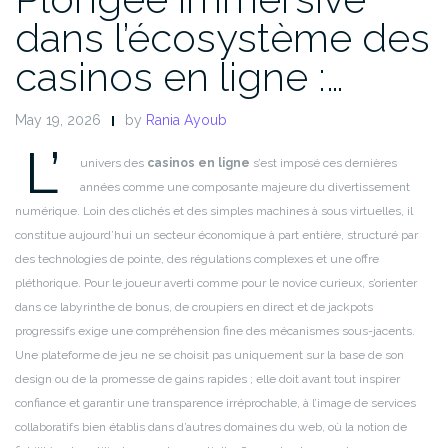
dans l’écosystème des
casinos en ligne :…
May 19, 2026
by
Rania Ayoub
L’
univers des
casinos en ligne
s’est imposé ces dernières
années comme une composante majeure du divertissement
numérique. Loin des clichés et des simples machines à sous virtuelles, il
constitue aujourd’hui un secteur économique à part entière, structuré par
des technologies de pointe, des régulations complexes et une offre
pléthorique. Pour le joueur averti comme pour le novice curieux, s’orienter
dans ce labyrinthe de bonus, de croupiers en direct et de jackpots
progressifs exige une compréhension fine des mécanismes sous-jacents.
Une plateforme de jeu ne se choisit pas uniquement sur la base de son
design ou de la promesse de gains rapides ; elle doit avant tout inspirer
confiance et garantir une transparence irréprochable, à l’image de services
collaboratifs bien établis dans d’autres domaines du web, où la notion de