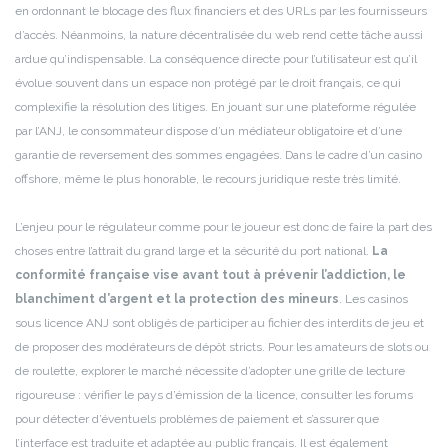
en ordonnant le blocage des flux financiers et des URLs par les fournisseurs
d’accès. Néanmoins, la nature décentralisée du web rend cette tâche aussi
ardue qu’indispensable. La conséquence directe pour l’utilisateur est qu’il
évolue souvent dans un espace non protégé par le droit français, ce qui
complexifie la résolution des litiges. En jouant sur une plateforme régulée
par l’ANJ, le consommateur dispose d’un médiateur obligatoire et d’une
garantie de reversement des sommes engagées. Dans le cadre d’un casino
offshore, même le plus honorable, le recours juridique reste très limité.
L’enjeu pour le régulateur comme pour le joueur est donc de faire la part des
choses entre l’attrait du grand large et la sécurité du port national.
La
conformité française vise avant tout à prévenir l’addiction, le
blanchiment d’argent et la protection des mineurs
. Les casinos
sous licence ANJ sont obligés de participer au fichier des interdits de jeu et
de proposer des modérateurs de dépôt stricts. Pour les amateurs de slots ou
de roulette, explorer le marché nécessite d’adopter une grille de lecture
rigoureuse : vérifier le pays d’émission de la licence, consulter les forums
pour détecter d’éventuels problèmes de paiement et s’assurer que
l’interface est traduite et adaptée au public français. Il est également