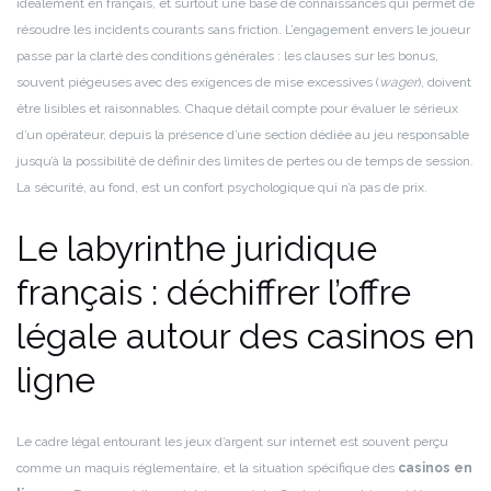
idéalement en français, et surtout une base de connaissances qui permet de
résoudre les incidents courants sans friction. L’engagement envers le joueur
passe par la clarté des conditions générales : les clauses sur les bonus,
souvent piégeuses avec des exigences de mise excessives (
wager
), doivent
être lisibles et raisonnables. Chaque détail compte pour évaluer le sérieux
d’un opérateur, depuis la présence d’une section dédiée au jeu responsable
jusqu’à la possibilité de définir des limites de pertes ou de temps de session.
La sécurité, au fond, est un confort psychologique qui n’a pas de prix.
Le labyrinthe juridique
français : déchiffrer l’offre
légale autour des casinos en
ligne
Le cadre légal entourant les jeux d’argent sur internet est souvent perçu
comme un maquis réglementaire, et la situation spécifique des
casinos en