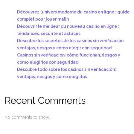
Découvrez l’univers moderne du casino en ligne : guide
complet pour jouer malin
Découvrir le meilleur du nouveau casino en ligne :
tendances, sécurité et astuces
Descubre los secretos de los casinos sin verificación:
ventajas, riesgos y cómo elegir con seguridad
Casinos sin verificación: cómo funcionan, riesgos y
cómo elegirlos con seguridad
Descubre todo sobre los casinos sin verificación:
ventajas, riesgos y cómo elegirlos
Recent Comments
No comments to show.