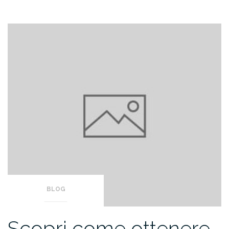
BLOG
Scopri come ottenere