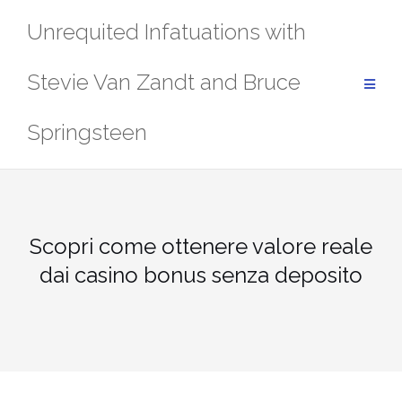
Skip
Unrequited Infatuations with
to
content
Stevie Van Zandt and Bruce
Springsteen
Scopri come ottenere valore reale
dai casino bonus senza deposito