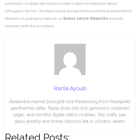
promozioni multiple per massimizzare il valore complessivo senza
infrangere i termini. Sfruttare questi accorgimenti aumenta le probabilità di
ottenere un guadagno reale da un
bonus senza deposito
evitando
sorprese nelle fasi di prelievo.
Rania Ayoub
Alexandria marine biologist now freelancing from Reykjavík’s
geothermal cafés. Rania dives into krill genomics, Icelandic
sagas, and mindful digital-detox routines. She crafts sea-
glass jewelry and brews hibiscus tea in volcanic steam.
Related Posts: