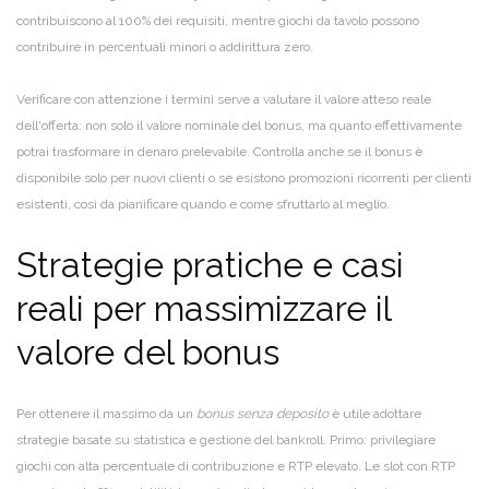
contribuiscono al 100% dei requisiti, mentre giochi da tavolo possono
contribuire in percentuali minori o addirittura zero.
Verificare con attenzione i termini serve a valutare il valore atteso reale
dell'offerta: non solo il valore nominale del bonus, ma quanto effettivamente
potrai trasformare in denaro prelevabile. Controlla anche se il bonus è
disponibile solo per nuovi clienti o se esistono promozioni ricorrenti per clienti
esistenti, così da pianificare quando e come sfruttarlo al meglio.
Strategie pratiche e casi
reali per massimizzare il
valore del bonus
Per ottenere il massimo da un
bonus senza deposito
è utile adottare
strategie basate su statistica e gestione del bankroll. Primo: privilegiare
giochi con alta percentuale di contribuzione e RTP elevato. Le slot con RTP