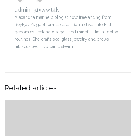
admin_31xwwt4k
Alexandria marine biologist now freelancing from
Reykjavík’s geothermal cafés. Rania dives into krill
genomics, Icelandic sagas, and mindful digital-detox
routines. She crafts sea-glass jewelry and brews
hibiscus tea in volcanic steam.
Related articles