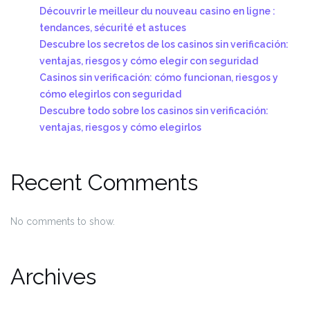
Découvrir le meilleur du nouveau casino en ligne :
tendances, sécurité et astuces
Descubre los secretos de los casinos sin verificación:
ventajas, riesgos y cómo elegir con seguridad
Casinos sin verificación: cómo funcionan, riesgos y
cómo elegirlos con seguridad
Descubre todo sobre los casinos sin verificación:
ventajas, riesgos y cómo elegirlos
Recent Comments
No comments to show.
Archives