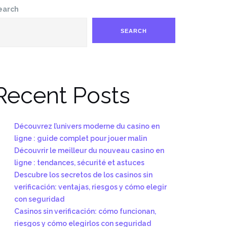
earch
SEARCH
Recent Posts
Découvrez l’univers moderne du casino en
ligne : guide complet pour jouer malin
Découvrir le meilleur du nouveau casino en
ligne : tendances, sécurité et astuces
Descubre los secretos de los casinos sin
verificación: ventajas, riesgos y cómo elegir
con seguridad
Casinos sin verificación: cómo funcionan,
riesgos y cómo elegirlos con seguridad