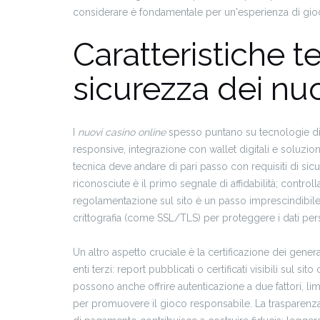
considerare è fondamentale per un'esperienza di gio
Caratteristiche t
sicurezza dei nuo
I
nuovi casino online
spesso puntano su tecnologie di u
responsive, integrazione con wallet digitali e soluzioni 
tecnica deve andare di pari passo con requisiti di sicu
riconosciute è il primo segnale di affidabilità; control
regolamentazione sul sito è un passo imprescindibile. O
crittografia (come SSL/TLS) per proteggere i dati perso
Un altro aspetto cruciale è la certificazione dei gener
enti terzi: report pubblicati o certificati visibili sul 
possono anche offrire autenticazione a due fattori, lim
per promuovere il gioco responsabile. La trasparenza 