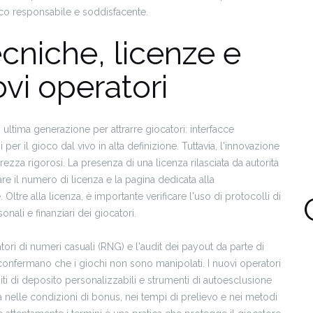
co responsabile e soddisfacente.
ecniche, licenze e
vi operatori
ltima generazione per attrarre giocatori: interfacce
per il gioco dal vivo in alta definizione. Tuttavia, l'innovazione
rezza rigorosi. La presenza di una licenza rilasciata da autorità
lare il numero di licenza e la pagina dedicata alla
ltre alla licenza, è importante verificare l'uso di protocolli di
nali e finanziari dei giocatori.
atori di numeri casuali (RNG) e l'audit dei payout da parte di
sito confermano che i giochi non sono manipolati. I nuovi operatori
iti di deposito personalizzabili e strumenti di autoesclusione
nelle condizioni di bonus, nei tempi di prelievo e nei metodi