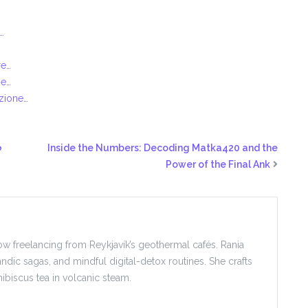
…
re…
ie…
azione…
o
Inside the Numbers: Decoding Matka420 and the
Power of the Final Ank
ow freelancing from Reykjavík’s geothermal cafés. Rania
andic sagas, and mindful digital-detox routines. She crafts
ibiscus tea in volcanic steam.