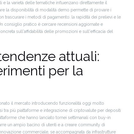
li e la varietà delle tematiche influenzano direttamente il
llare la disponibilità di modalità demo permette di provare i
n trascurare i metodi di pagamento: la rapidità dei prelievi e le
 consiglio pratico è cercare recensioni aggiornate e
oncreta sull'affidabilità delle promozioni e sull'efficacia del
tendenze attuali:
erimenti per la
zionato il mercato introducendo funzionalità oggi molto
si tra più piattaforme e integrazione di criptovalute per depositi
piattaforme che hanno lanciato tornei settimanali con buy-in
arre un ampio bacino di utenti e a creare community di
l'innovazione commerciale, se accompagnata da infrastrutture