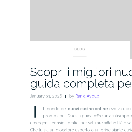
BLOG
Scopri i migliori nu
guida completa pe
January 31, 2026
by
Rania Ayoub
I
l mondo dei
nuovi casino online
evolve rapid
promozioni. Questa guida offre un'analisi appro
emergenti, consigli pratici per valutare affidabilità e
Che tu sia un giocatore esperto o un principiante curi