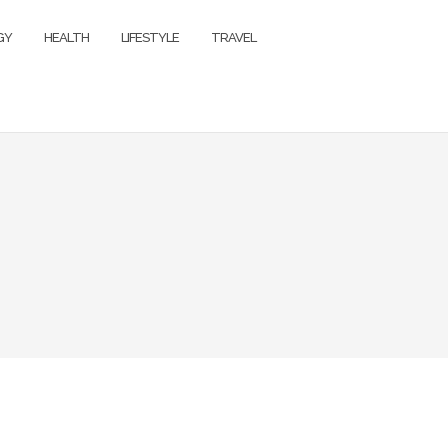
GY
HEALTH
LIFESTYLE
TRAVEL