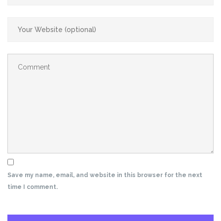
Save my name, email, and website in this browser for the next
time I comment.