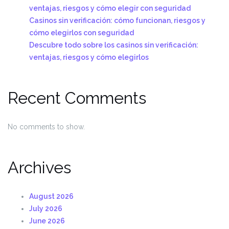
ventajas, riesgos y cómo elegir con seguridad
Casinos sin verificación: cómo funcionan, riesgos y
cómo elegirlos con seguridad
Descubre todo sobre los casinos sin verificación:
ventajas, riesgos y cómo elegirlos
Recent Comments
No comments to show.
Archives
August 2026
July 2026
June 2026