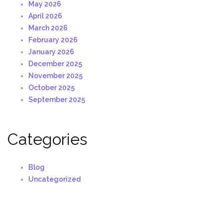
May 2026
April 2026
March 2026
February 2026
January 2026
December 2025
November 2025
October 2025
September 2025
Categories
Blog
Uncategorized