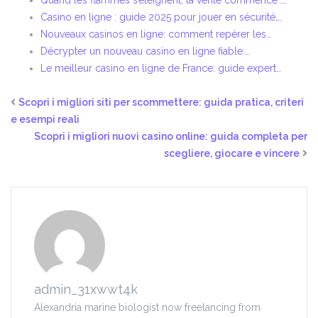
Quand les flammes s’éteignent, la vérité commence :…
Casino en ligne : guide 2025 pour jouer en sécurité,…
Nouveaux casinos en ligne: comment repérer les…
Décrypter un nouveau casino en ligne fiable:…
Le meilleur casino en ligne de France: guide expert…
Scopri i migliori siti per scommettere: guida pratica, criteri
e esempi reali
Scopri i migliori nuovi casino online: guida completa per
scegliere, giocare e vincere
admin_31xwwt4k
Alexandria marine biologist now freelancing from