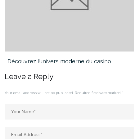
Découvrez l’univers moderne du casino…
Leave a Reply
Your email address will not be published.
Required fields are marked
*