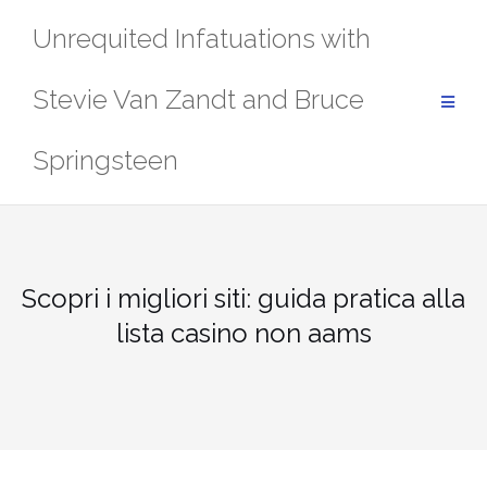
Skip
Unrequited Infatuations with
to
content
Stevie Van Zandt and Bruce
Springsteen
Scopri i migliori siti: guida pratica alla
lista casino non aams