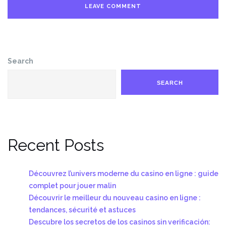
Search
SEARCH
Recent Posts
Découvrez l’univers moderne du casino en ligne : guide
complet pour jouer malin
Découvrir le meilleur du nouveau casino en ligne :
tendances, sécurité et astuces
Descubre los secretos de los casinos sin verificación: