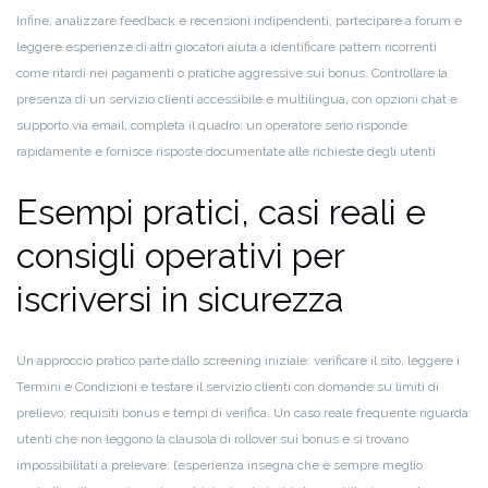
Infine, analizzare feedback e recensioni indipendenti, partecipare a forum e
leggere esperienze di altri giocatori aiuta a identificare pattern ricorrenti
come ritardi nei pagamenti o pratiche aggressive sui bonus. Controllare la
presenza di un servizio clienti accessibile e multilingua, con opzioni chat e
supporto via email, completa il quadro: un operatore serio risponde
rapidamente e fornisce risposte documentate alle richieste degli utenti.
Esempi pratici, casi reali e
consigli operativi per
iscriversi in sicurezza
Un approccio pratico parte dallo screening iniziale: verificare il sito, leggere i
Termini e Condizioni e testare il servizio clienti con domande su limiti di
prelievo, requisiti bonus e tempi di verifica. Un caso reale frequente riguarda
utenti che non leggono la clausola di rollover sui bonus e si trovano
impossibilitati a prelevare: l’esperienza insegna che è sempre meglio