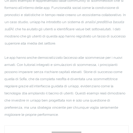
Un altro esempio è rappresentato dalle community di scommettitori che si
formano all’interno delle app. Funzionalità social come la condivisione di
pronostici e statistiche in tempo reale creano un ecosistema collaborativo. In
un caso studio, un’app ha introdotto un sistema di
analisi predittiva basata
sull’AI
, che ha aiutato gli utenti a identificare value bet sottovalutati. I dati
mostrano che gli utenti di questa app hanno registrato un tasso di successo
superiore alla media del settore.
Le app hanno anche democratizzato l’accesso alle scommesse per i nuovi
arrivati. Con tutorial integrati e simulazioni di scommessa, i principianti
possono imparare senza rischiare capitali elevati. Storie di successo come
quella di Sofia, che da completa neofita è diventata una scommettitrice
regolare grazie all’interfaccia guidata di un’app, evidenziano come la
tecnologia stia ampliando il bacino di utenti. Questi esempi reali dimostrano
che investire in un’app ben progettata non è solo una questione di
preferenza, ma una strategia vincente per chiunque voglia seriamente
migliorare le proprie performance.