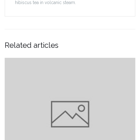
hibiscus tea in volcanic steam.
Related articles