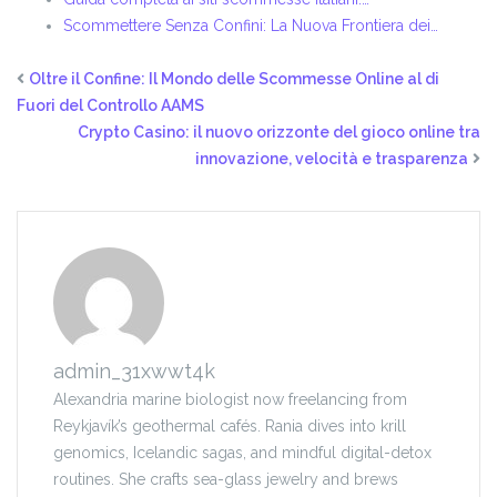
Scommettere Senza Confini: La Nuova Frontiera dei…
Oltre il Confine: Il Mondo delle Scommesse Online al di
Fuori del Controllo AAMS
Crypto Casino: il nuovo orizzonte del gioco online tra
innovazione, velocità e trasparenza
admin_31xwwt4k
Alexandria marine biologist now freelancing from
Reykjavík’s geothermal cafés. Rania dives into krill
genomics, Icelandic sagas, and mindful digital-detox
routines. She crafts sea-glass jewelry and brews