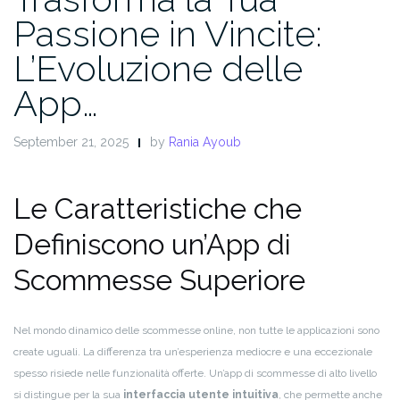
Passione in Vincite:
L’Evoluzione delle
App…
September 21, 2025
by
Rania Ayoub
Le Caratteristiche che
Definiscono un’App di
Scommesse Superiore
Nel mondo dinamico delle scommesse online, non tutte le applicazioni sono
create uguali. La differenza tra un’esperienza mediocre e una eccezionale
spesso risiede nelle funzionalità offerte. Un’app di scommesse di alto livello
si distingue per la sua
interfaccia utente intuitiva
, che permette anche