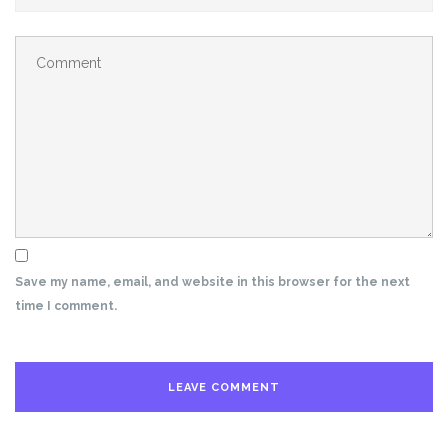
Save my name, email, and website in this browser for the next
time I comment.