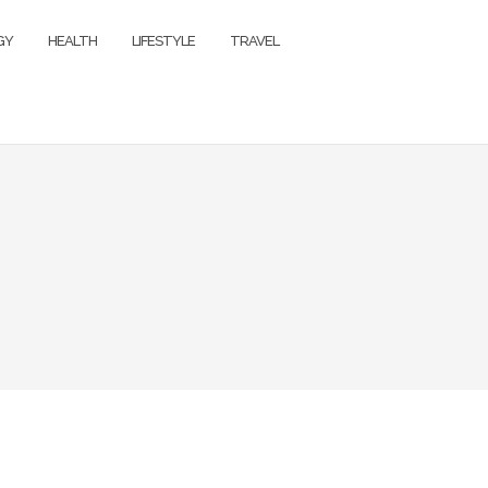
GY
HEALTH
LIFESTYLE
TRAVEL