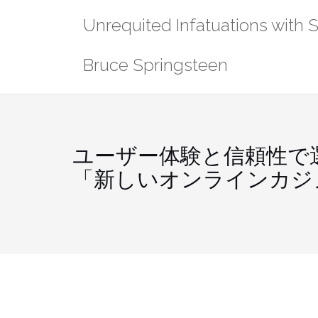
Skip
Unrequited Infatuations with 
to
content
Bruce Springsteen
ユーザー体験と信頼性で
「新しいオンラインカジ