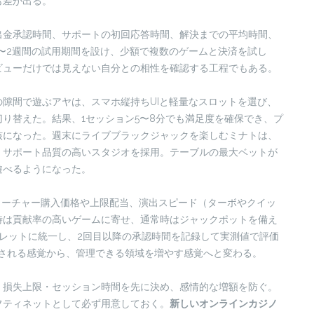
も差が出る。
出金承認時間、サポートの初回応答時間、解決までの平均時間、
1〜2週間の試用期間を設け、少額で複数のゲームと決済を試し
ビューだけでは見えない自分との相性を確認する工程でもある。
隙間で遊ぶアヤは、スマホ縦持ちUIと軽量なスロットを選び、
り替えた。結果、1セッション5〜8分でも満足度を確保でき、プ
核になった。週末にライブブラックジャックを楽しむミナトは、
、サポート品質の高いスタジオを採用。テーブルの最大ベットが
遊べるようになった。
ィーチャー購入価格や上限配当、演出スピード（ターボやクイッ
時は貢献率の高いゲームに寄せ、通常時はジャックポットを備え
レットに統一し、2回目以降の承認時間を記録して実測値で評価
右される感覚から、管理できる領域を増やす感覚へと変わる。
・損失上限・セッション時間を先に決め、感情的な増額を防ぐ。
フティネットとして必ず用意しておく。
新しいオンラインカジノ