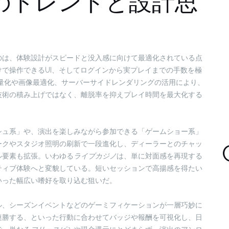
のトレンドと設計思
のは、体験設計がスピードと没入感に向けて最適化されている点
で操作できるUI、そしてログインから実プレイまでの手数を極
軽量化や画像最適化、サーバーサイドレンダリングの活用により、
技術の積み上げではなく、離脱率を抑えプレイ時間を最大化する
シュ系」や、演出を楽しみながら参加できる「ゲームショー系」
ークやスタジオ照明の刷新で一段進化し、ディーラーとのチャッ
ル要素も拡張。いわゆる
ライブカジノ
は、単に対面感を再現する
ティブ体験へと変貌している。短いセッションで高揚感を得たい
いった幅広い嗜好を取り込む狙いだ。
ル、シーズンイベントなどのゲーミフィケーションが一層巧妙に
連勝する、といった行動に合わせてバッジや報酬を可視化し、日