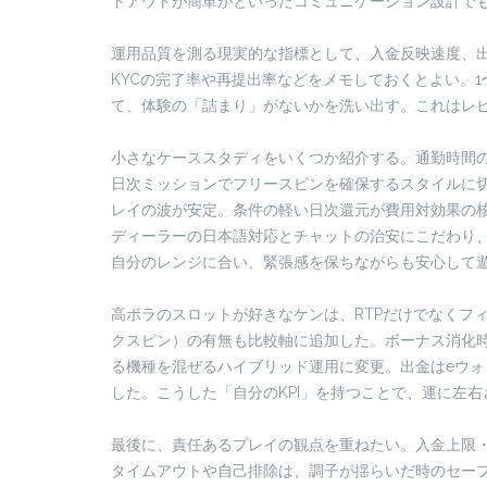
トアウトが簡単かといったコミュニケーション設計で
運用品質を測る現実的な指標として、入金反映速度、
KYCの完了率や再提出率などをメモしておくとよい。
て、体験の「詰まり」がないかを洗い出す。これはレ
小さなケーススタディをいくつか紹介する。通勤時間の
日次ミッションでフリースピンを確保するスタイルに切
レイの波が安定。条件の軽い日次還元が費用対効果の
ディーラーの日本語対応とチャットの治安にこだわり
自分のレンジに合い、緊張感を保ちながらも安心して
高ボラのスロットが好きなケンは、RTPだけでなくフ
クスピン）の有無も比較軸に追加した。ボーナス消化
る機種を混ぜるハイブリッド運用に変更。出金はeウォ
した。こうした「自分のKPI」を持つことで、運に左
最後に、責任あるプレイの観点を重ねたい。入金上限
タイムアウトや自己排除は、調子が揺らいだ時のセー