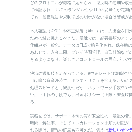
どのプロトコルが厳格に定められ、違反時の罰則や改
て検証され、RNGのランダム性やRTPの妥当性が定
ても、監査報告や規制準拠の明示がない場合は警戒が
本人確認（KYC）や不正対策（AML）は、入出金を
ための鍵と捉えるべきだ。最近では、必要書類のアッ
仕組みが一般化。データはTLSで暗号化され、保存時
あわせて、入金上限、プレイ時間管理、自己排除など
きるようになり、楽しさとコントロールの両立がしや
決済の選択肢も広がっている。eウォレットは即時性
目は暗号資産決済で、ボラティリティを抑えるために
処理スピードと可観測性だが、ネットワーク手数料や
い。いずれの手段でも、出金ポリシー（上限・審査時
る。
実務面では、サポート体制の質が安全性の「最後の砦」
時間、解決率、そしてエスカレーション手順の明記が
れる際は、情報の鮮度も不可欠だ。例えば
新しいオン