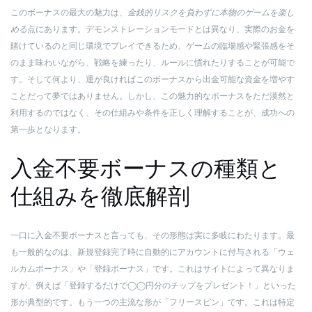
このボーナスの最大の魅力は、
金銭的リスクを負わずに本物のゲームを楽し
める
点にあります。デモンストレーションモードとは異なり、実際のお金を
賭けているのと同じ環境でプレイできるため、ゲームの臨場感や緊張感をそ
のまま味わいながら、戦略を練ったり、ルールに慣れたりすることが可能で
す。そして何より、運が良ければこのボーナスから出金可能な資金を増やす
ことだって夢ではありません。しかし、この魅力的なボーナスをただ漠然と
利用するのではなく、その仕組みや条件を正しく理解することが、成功への
第一歩となります。
入金不要ボーナスの種類と
仕組みを徹底解剖
一口に入金不要ボーナスと言っても、その形態は実に多岐にわたります。最
も一般的なのは、新規登録完了時に自動的にアカウントに付与される「ウェ
ルカムボーナス」や「登録ボーナス」です。これはサイトによって異なりま
すが、例えば「登録するだけで◯◯円分のチップをプレゼント！」といった
形が典型的です。もう一つの主流な形が「フリースピン」です。これは特定