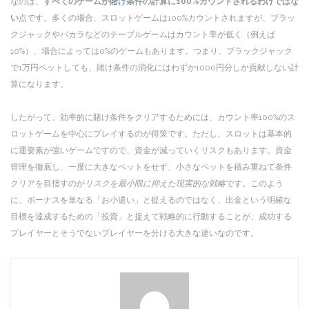
なのは、
すべてのゲームが賭け条件の計算に100%カウントされるわけではな
い
点です。多くの場合、スロットゲームは100%カウントされますが、ブラッ
クジャックやバカラなどのテーブルゲームはカウント率が低く（例えば
10%）、場合によっては0%のゲームもあります。つまり、ブラックジャック
で1万円ベットしても、賭け条件の消化にはわずか1000円分しか貢献しない計
算になります。
したがって、効率的に賭け条件をクリアするためには、カウント率100%のス
ロットゲームを中心にプレイするのが得策です。ただし、スロットは基本的
に運要素が強いゲームですので、資金が減っていくリスクもあります。資金
管理を徹底し、一度に大きなベットをせず、小さなベットを積み重ねて条件
クリアを目指すのが
リスクを最小限に抑えた現実的な戦略
です。このよう
に、ボーナスを単なる「お小遣い」と捉えるのではなく、出金という明確な
目標を達成するための「投資」と捉えて戦略的に行動することが、成功する
プレイヤーとそうでないプレイヤーを分ける大きな違いなのです。