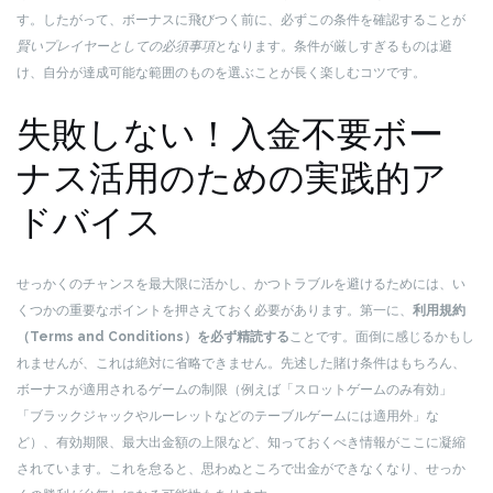
す。したがって、ボーナスに飛びつく前に、必ずこの条件を確認することが
賢いプレイヤーとしての必須事項
となります。条件が厳しすぎるものは避
け、自分が達成可能な範囲のものを選ぶことが長く楽しむコツです。
失敗しない！入金不要ボー
ナス活用のための実践的ア
ドバイス
せっかくのチャンスを最大限に活かし、かつトラブルを避けるためには、い
くつかの重要なポイントを押さえておく必要があります。第一に、
利用規約
（Terms and Conditions）を必ず精読する
ことです。面倒に感じるかもし
れませんが、これは絶対に省略できません。先述した賭け条件はもちろん、
ボーナスが適用されるゲームの制限（例えば「スロットゲームのみ有効」
「ブラックジャックやルーレットなどのテーブルゲームには適用外」な
ど）、有効期限、最大出金額の上限など、知っておくべき情報がここに凝縮
されています。これを怠ると、思わぬところで出金ができなくなり、せっか