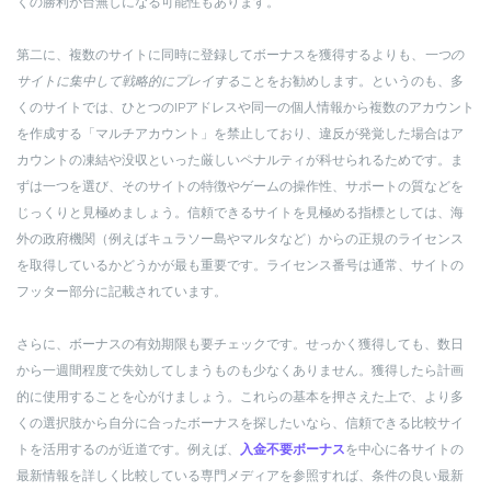
くの勝利が台無しになる可能性もあります。
第二に、複数のサイトに同時に登録してボーナスを獲得するよりも、
一つの
サイトに集中して戦略的にプレイする
ことをお勧めします。というのも、多
くのサイトでは、ひとつのIPアドレスや同一の個人情報から複数のアカウント
を作成する「マルチアカウント」を禁止しており、違反が発覚した場合はア
カウントの凍結や没収といった厳しいペナルティが科せられるためです。ま
ずは一つを選び、そのサイトの特徴やゲームの操作性、サポートの質などを
じっくりと見極めましょう。信頼できるサイトを見極める指標としては、海
外の政府機関（例えばキュラソー島やマルタなど）からの正規のライセンス
を取得しているかどうかが最も重要です。ライセンス番号は通常、サイトの
フッター部分に記載されています。
さらに、ボーナスの有効期限も要チェックです。せっかく獲得しても、数日
から一週間程度で失効してしまうものも少なくありません。獲得したら計画
的に使用することを心がけましょう。これらの基本を押さえた上で、より多
くの選択肢から自分に合ったボーナスを探したいなら、信頼できる比較サイ
トを活用するのが近道です。例えば、
入金不要ボーナス
を中心に各サイトの
最新情報を詳しく比較している専門メディアを参照すれば、条件の良い最新