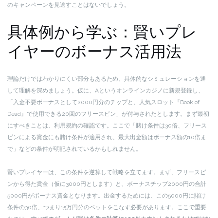
のキャンペーンを見逃すことはないでしょう。
具体例から学ぶ：賢いプレ
イヤーのボーナス活用法
理論だけではわかりにくい部分もあるため、具体的なシミュレーションを通
して理解を深めましょう。仮に、Aというオンラインカジノに新規登録し、
「入金不要ボーナスとして2000円分のチップと、人気スロット『Book of
Dead』で使用できる20回のフリースピン」が付与されたとします。まず最初
にすべきことは、利用規約の確認です。ここで「賭け条件は30倍、フリース
ピンによる賞金にも賭け条件が適用され、最大出金額はボーナス額の10倍ま
で」などの条件が明記されているかもしれません。
賢いプレイヤーは、この条件を逆算して戦略を立てます。まず、フリースピ
ンから得た賞金（仮に3000円とします）と、ボーナスチップ2000円の合計
5000円がボーナス資金となります。出金するためには、この5000円に賭け
条件の30倍、つまり15万円分のベットをこなす必要があります。ここで重要