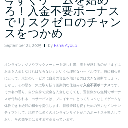
ろ！入金不要ボーナス
でリスクゼロのチャン
スをつかめ
September 21, 2025
by
Rania Ayoub
オンラインカジノやブックメーカーを楽しむ際、誰もが感じるのが「まずは
お金を入金しなければならない」という心理的なハードルです。特に初心者
にとって、未知のサービスに自分の資金を預けるのは大きな決断でしょう。
しかし、その壁を一気に取り払う画期的な仕組みが
入金不要ボーナス
です。
その名の通り、自分自身で資金を入金しなくても、運営側から無料でボーナ
スが付与されるこのサービスは、プレイヤーにとってリスクなしでゲームを
体験できる絶好の機会を提供します。新規登録を促すための強力なインセン
ティブとして、現在では多くのオンラインサイトがこのボーナスを導入して
おり、その競争力はますます高まっています。