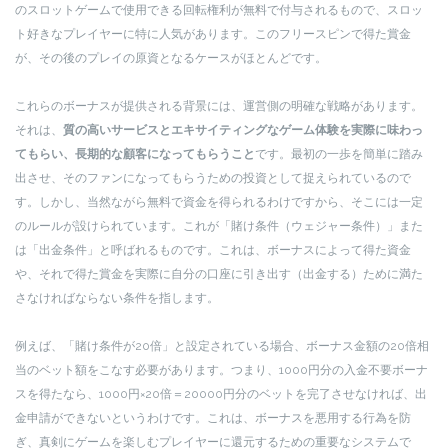
のスロットゲームで使用できる回転権利が無料で付与されるもので、スロッ
ト好きなプレイヤーに特に人気があります。このフリースピンで得た賞金
が、その後のプレイの原資となるケースがほとんどです。
これらのボーナスが提供される背景には、運営側の明確な戦略があります。
それは、
質の高いサービスとエキサイティングなゲーム体験を実際に味わっ
てもらい、長期的な顧客になってもらうこと
です。最初の一歩を簡単に踏み
出させ、そのファンになってもらうための投資として捉えられているので
す。しかし、当然ながら無料で資金を得られるわけですから、そこには一定
のルールが設けられています。これが「賭け条件（ウェジャー条件）」また
は「出金条件」と呼ばれるものです。これは、ボーナスによって得た資金
や、それで得た賞金を実際に自分の口座に引き出す（出金する）ために満た
さなければならない条件を指します。
例えば、「賭け条件が20倍」と設定されている場合、ボーナス金額の20倍相
当のベット額をこなす必要があります。つまり、1000円分の入金不要ボーナ
スを得たなら、1000円×20倍＝20000円分のベットを完了させなければ、出
金申請ができないというわけです。これは、ボーナスを悪用する行為を防
ぎ、真剣にゲームを楽しむプレイヤーに還元するための重要なシステムで