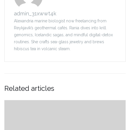
admin_31xwwt4k
Alexandria marine biologist now freelancing from
Reykjavík’s geothermal cafés. Rania dives into krill
genomics, Icelandic sagas, and mindful digital-detox
routines. She crafts sea-glass jewelry and brews
hibiscus tea in volcanic steam.
Related articles