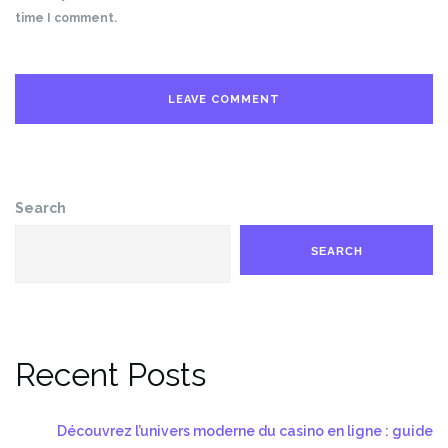
time I comment.
Search
SEARCH
Recent Posts
Découvrez l’univers moderne du casino en ligne : guide