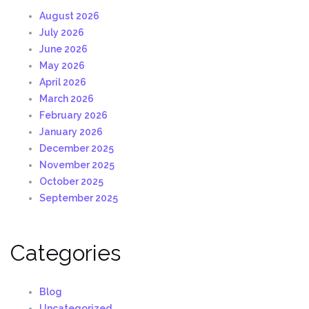
August 2026
July 2026
June 2026
May 2026
April 2026
March 2026
February 2026
January 2026
December 2025
November 2025
October 2025
September 2025
Categories
Blog
Uncategorized