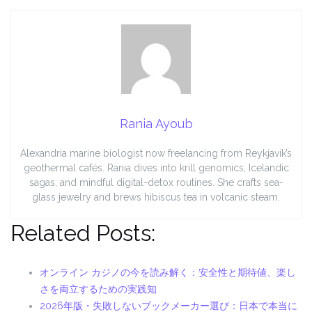
Rania Ayoub
Alexandria marine biologist now freelancing from Reykjavík’s
geothermal cafés. Rania dives into krill genomics, Icelandic
sagas, and mindful digital-detox routines. She crafts sea-
glass jewelry and brews hibiscus tea in volcanic steam.
Related Posts:
オンライン カジノの今を読み解く：安全性と期待値、楽し
さを両立するための実践知
2026年版・失敗しないブックメーカー選び：日本で本当に