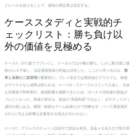
ドレールを設けることで、遊技の満足度は安定する。
ケーススタディと実戦的チ
ェックリスト：勝ち負け以
外の価値を見極める
ケースA：BTC建てでプレイし、トータルでは小幅の勝ち。しかし数日後に価
格が10％下落し、法定通貨換算の利益は消失した。ここから学べるのは、
勝
率と為替の二面管理
の重要性だ。プレイ単位では期待値がプラスでも、相場
がマイナスなら成果は削られる。ケースB：ステーブルコインで入金し、出金
も同通貨で即時実行。相場影響を遮断できたため、ボーナス消化後の実益が
ブレにくかった。両者の差分は、資金の“表面利得”ではなく、
ボラティリティ
露出
の差にある。勝因・敗因をゲーム結果だけで判断せず、ベース通貨選択
がP/Lに与える影響を定量視する視点が欠かせない。
ケースC：アドレスのチェーン誤送付で資金を喪失。送金メモ未入力で取引所