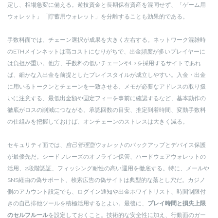
定し、相場急変に備える。遊技資金と長期保有資産を混同せず、「ゲーム用
ウォレット」「貯蓄用ウォレット」を分離することも効果的である。
手数料面では、チェーン選択が成果を大きく左右する。ネットワーク混雑時
のETHメインネットは高コストになりがちで、出金頻度が多いプレイヤーに
は負担が重い。他方、手数料の低いチェーンやL2を採用するサイトであれ
ば、細かな入出金を前提としたプレイスタイルが成立しやすい。入金・出金
に用いるトークンとチェーンを一致させる、メモが必要なアドレスの取り扱
いに注意する、最低出金額や固定フィーを事前に確認するなど、基本動作の
徹底がロスの削減につながる。承認回数の目安、推定到着時間、変動手数料
の仕組みを把握しておけば、オンチェーンのストレスは大きく減る。
セキュリティ面では、
自己管理型ウォレット
のバックアップとデバイス保護
が最優先だ。シードフレーズのオフライン保管、ハードウェアウォレットの
活用、2段階認証、フィッシング耐性の高い運用を徹底する。特に、メールや
SNS経由の偽サポート、検索広告の偽サイトは典型的な落とし穴だ。カジノ
側のアカウント設定でも、ログイン通知や出金ホワイトリスト、時間制限付
きの自己排他ツールを積極活用するとよい。最後に、
プレイ時間と損失上限
のセルフルール
を設定しておくこと。技術的な安全性に加え、行動面のガー