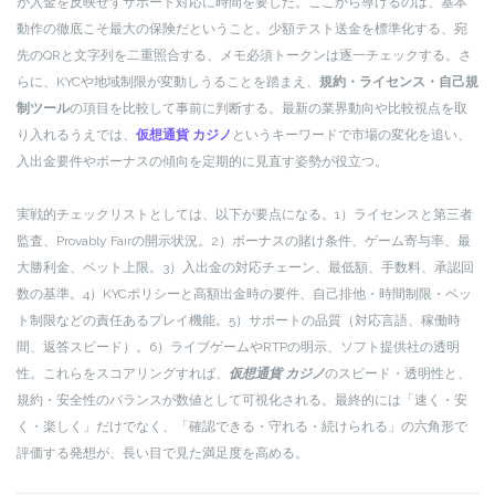
が入金を反映せずサポート対応に時間を要した。ここから導けるのは、基本
動作の徹底こそ最大の保険だということ。少額テスト送金を標準化する、宛
先のQRと文字列を二重照合する、メモ必須トークンは逐一チェックする。さ
らに、KYCや地域制限が変動しうることを踏まえ、
規約・ライセンス・自己規
制ツール
の項目を比較して事前に判断する。最新の業界動向や比較視点を取
り入れるうえでは、
仮想通貨 カジノ
というキーワードで市場の変化を追い、
入出金要件やボーナスの傾向を定期的に見直す姿勢が役立つ。
実戦的チェックリストとしては、以下が要点になる。1）ライセンスと第三者
監査、Provably Fairの開示状況。2）ボーナスの賭け条件、ゲーム寄与率、最
大勝利金、ベット上限。3）入出金の対応チェーン、最低額、手数料、承認回
数の基準。4）KYCポリシーと高額出金時の要件、自己排他・時間制限・ベッ
ト制限などの責任あるプレイ機能。5）サポートの品質（対応言語、稼働時
間、返答スピード）。6）ライブゲームやRTPの明示、ソフト提供社の透明
性。これらをスコアリングすれば、
仮想通貨 カジノ
のスピード・透明性と、
規約・安全性のバランスが数値として可視化される。最終的には「速く・安
く・楽しく」だけでなく、「確認できる・守れる・続けられる」の六角形で
評価する発想が、長い目で見た満足度を高める。