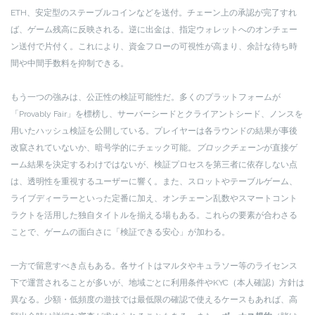
ETH、安定型のステーブルコインなどを送付。チェーン上の承認が完了すれ
ば、ゲーム残高に反映される。逆に出金は、指定ウォレットへのオンチェー
ン送付で片付く。これにより、資金フローの可視性が高まり、余計な待ち時
間や中間手数料を抑制できる。
もう一つの強みは、公正性の検証可能性だ。多くのプラットフォームが
「Provably Fair」を標榜し、サーバーシードとクライアントシード、ノンスを
用いたハッシュ検証を公開している。プレイヤーは各ラウンドの結果が事後
改竄されていないか、暗号学的にチェック可能。
ブロックチェーン
が直接ゲ
ーム結果を決定するわけではないが、検証プロセスを第三者に依存しない点
は、透明性を重視するユーザーに響く。また、スロットやテーブルゲーム、
ライブディーラーといった定番に加え、オンチェーン乱数やスマートコント
ラクトを活用した独自タイトルを揃える場もある。これらの要素が合わさる
ことで、ゲームの面白さに「検証できる安心」が加わる。
一方で留意すべき点もある。各サイトはマルタやキュラソー等のライセンス
下で運営されることが多いが、地域ごとに利用条件やKYC（本人確認）方針は
異なる。少額・低頻度の遊技では最低限の確認で使えるケースもあれば、高