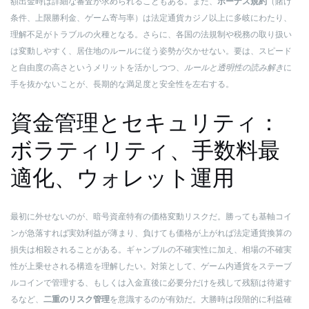
額出金時は詳細な審査が求められることもある。また、
ボーナス規約
（賭け
条件、上限勝利金、ゲーム寄与率）は法定通貨カジノ以上に多岐にわたり、
理解不足がトラブルの火種となる。さらに、各国の法規制や税務の取り扱い
は変動しやすく、居住地のルールに従う姿勢が欠かせない。要は、スピード
と自由度の高さというメリットを活かしつつ、
ルールと透明性の読み解き
に
手を抜かないことが、長期的な満足度と安全性を左右する。
資金管理とセキュリティ：
ボラティリティ、手数料最
適化、ウォレット運用
最初に外せないのが、暗号資産特有の価格変動リスクだ。勝っても基軸コイ
ンが急落すれば実効利益が薄まり、負けても価格が上がれば法定通貨換算の
損失は相殺されることがある。ギャンブルの不確実性に加え、相場の不確実
性が上乗せされる構造を理解したい。対策として、ゲーム内通貨をステーブ
ルコインで管理する、もしくは入金直後に必要分だけを残して残額は待避す
るなど、
二重のリスク管理
を意識するのが有効だ。大勝時は段階的に利益確