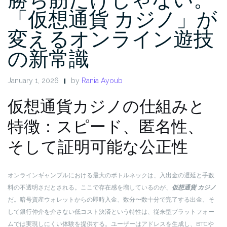
「仮想通貨 カジノ」が
変えるオンライン遊技
の新常識
January 1, 2026
by
Rania Ayoub
仮想通貨カジノの仕組みと
特徴：スピード、匿名性、
そして証明可能な公正性
オンラインギャンブルにおける最大のボトルネックは、入出金の遅延と手数
料の不透明さだとされる。ここで存在感を増しているのが、
仮想通貨 カジノ
だ。暗号資産ウォレットからの即時入金、数分〜数十分で完了する出金、そ
して銀行仲介を介さない低コスト決済という特性は、従来型プラットフォー
ムでは実現しにくい体験を提供する。ユーザーはアドレスを生成し、BTCや