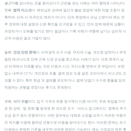
불건마
를 암시하는 곳을 찾아갔다가 곤란을 겪는 사례는 여러 형태로 나타난다.
첫째,
법적 리스크
다. 베트남은 성매매 알선과 불법 영업에 대한 처벌 조항이 명
확하며, 단속 시 외국인도 예외가 아니다. 단속 현장에서 손님 신분이라 해도 연
루 경위에 대한 설명과 신분 확인을 요구받을 수 있고, 언어 장벽 때문에 상황이
과장되거나 오해를 빚기도 한다. 벌금이나 기록 자체가 여행에 남기는 심리적·시
간적 비용은 결코 가볍지 않다.
둘째,
건강·안전 문제
다. 비위생적 도구 사용, 무자격 시술, 과도한 압박이나 부적
절한 테크닉으로 인해 근육·신경 손상을 호소하는 사례가 있다. 의료 체계가 낯
선 타국에서 치료를 받는 것은 비용과 시간, 의사소통 면에서 큰 부담이다. 또한
업소 내부의 CCTV, 개인정보 유출, 결제 정보 도용 같은
프라이버시 리스크
도 간
과할 수 없다. 특히 현금 외 결제를 유도하거나, 결제 단말기 수수료·환율을 임의
적용하는 관행을 겪었다는 후기도 존재한다.
셋째,
사기 수법
이다. 입구 가격과 최종 청구액이 다른
바가지
, 무료 픽업을 미끼
로 한 강매, “팁 문화”를 핑계로 한 과도한 요구, “서비스 업그레이드” 명목의 추가
요금 청구 등이 전형적이다. 어떤 경우에는 대체로 소란을 피우기 어려운 여행자
의 처지를 이용해 협박성 언동으로 비용을 받아내기도 한다. 이러한 문제는 초기
단계에서 분명한 기준을 세우면 대부분 예방이 가능하다. 메뉴·가격표의 영문 혹