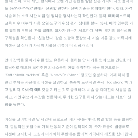
텔 내 스파, 국제 체인, 현지에서 오랜 기간 평판을 쌓은 샵은 가격이 다소 높더라
도
위생·자격·책임
면에서 신뢰할 만하다. 선택 기준은 명확해야 한다. 첫째, 가격·
시술 메뉴·소요 시간·세금·팁 정책을 명시하는지 확인한다. 둘째, 테라피스트의
교육 이수 여부와 사용 오일·도구의 위생 관리 상태를 본다. 셋째, 예약·영수증·카
드 결제의 투명성, 환불·클레임 절차가 있는지 체크한다. 넷째, 후기의 최신성과
구체성을 확인한다. “친절했다” 같은 포괄적 문장보다, 시술 이름·강도·커뮤니케
이션·시설 상태가 자세히 서술된 리뷰에 더 신뢰가 간다.
언어 장벽을 줄이기 위한 팁도 유용하다. 원하는 압 세기를 영어 또는 간단한 베
트남어로 메모해 보여주면 의사소통이 한결 쉬워진다. 공용 표현으로는
“Soft/Medium/Hard” 혹은 “Nhẹ/Vừa/Mạnh” 정도면 충분하다. 어깨·허리 등
민감 부위는 사전에 컨디션을 설명하고, 통증이 느껴지면 즉시 “Too strong”이라
고 알리자.
마사지 에티켓
을 지키는 것도 중요하다. 시술 중 휴대전화 사용을 줄
이고, 개인 위생과 복장을 정돈하며, 무리한 요구를 하지 않는 태도는 서로의 신
뢰를 높인다.
예산을 고려한다면 낮 시간대 프로모션, 패키지(풋+바디), 평일 할인 등을 활용하
자. 합법적인 곳일수록 가격 변동의 기준이 합리적이며, 추가 요금이 발생해도
사전에 고지한다. 도심과 미케비치 주변에는 합리적 가격대의 깨끗한 샵이 많다.