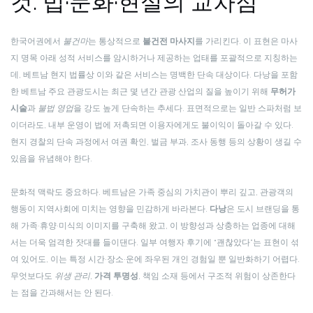
것: 법·문화·현실의 교차점
한국어권에서
불건마
는 통상적으로
불건전 마사지
를 가리킨다. 이 표현은 마사
지 명목 아래 성적 서비스를 암시하거나 제공하는 업태를 포괄적으로 지칭하는
데, 베트남 현지 법률상 이와 같은 서비스는 명백한 단속 대상이다. 다낭을 포함
한 베트남 주요 관광도시는 최근 몇 년간 관광 산업의 질을 높이기 위해
무허가
시술
과
불법 영업
을 강도 높게 단속하는 추세다. 표면적으로는 일반 스파처럼 보
이더라도, 내부 운영이 법에 저촉되면 이용자에게도 불이익이 돌아갈 수 있다.
현지 경찰의 단속 과정에서 여권 확인, 벌금 부과, 조사 동행 등의 상황이 생길 수
있음을 유념해야 한다.
문화적 맥락도 중요하다. 베트남은 가족 중심의 가치관이 뿌리 깊고, 관광객의
행동이 지역사회에 미치는 영향을 민감하게 바라본다.
다낭
은 도시 브랜딩을 통
해 가족·휴양·미식의 이미지를 구축해 왔고, 이 방향성과 상충하는 업종에 대해
서는 더욱 엄격한 잣대를 들이댄다. 일부 여행자 후기에 “괜찮았다”는 표현이 섞
여 있어도, 이는 특정 시간·장소·운에 좌우된 개인 경험일 뿐 일반화하기 어렵다.
무엇보다도
위생 관리
,
가격 투명성
, 책임 소재 등에서 구조적 위험이 상존한다
는 점을 간과해서는 안 된다.