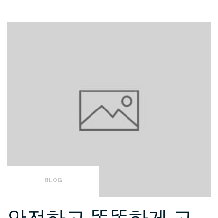
BLOG
안전하고 똑똑하게 고