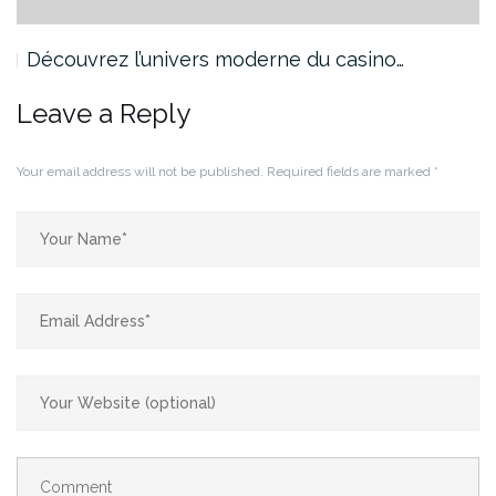
Découvrez l’univers moderne du casino…
Leave a Reply
Your email address will not be published.
Required fields are marked
*