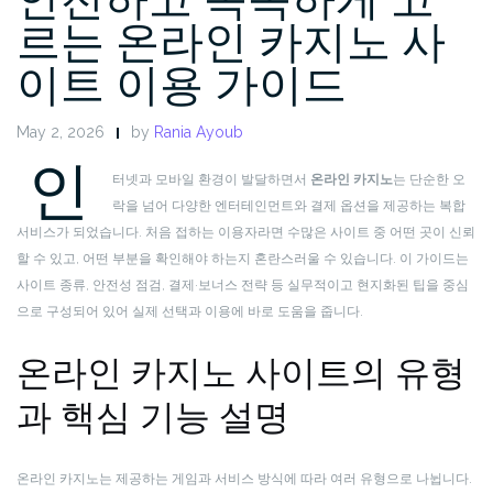
르는 온라인 카지노 사
이트 이용 가이드
May 2, 2026
by
Rania Ayoub
인
터넷과 모바일 환경이 발달하면서
온라인 카지노
는 단순한 오
락을 넘어 다양한 엔터테인먼트와 결제 옵션을 제공하는 복합
서비스가 되었습니다. 처음 접하는 이용자라면 수많은 사이트 중 어떤 곳이 신뢰
할 수 있고, 어떤 부분을 확인해야 하는지 혼란스러울 수 있습니다. 이 가이드는
사이트 종류, 안전성 점검, 결제·보너스 전략 등 실무적이고 현지화된 팁을 중심
으로 구성되어 있어 실제 선택과 이용에 바로 도움을 줍니다.
온라인 카지노 사이트의 유형
과 핵심 기능 설명
온라인 카지노는 제공하는 게임과 서비스 방식에 따라 여러 유형으로 나뉩니다.