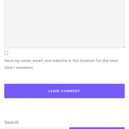
Save my name, email, and website in this browser for the next
time I comment.
Search