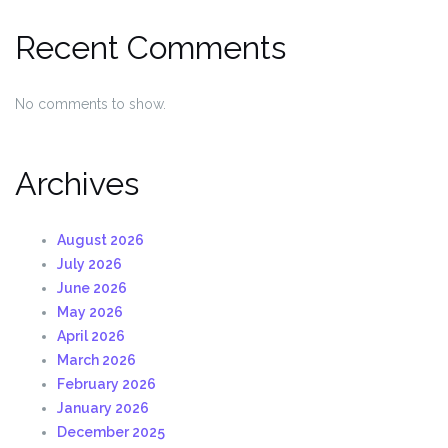
Recent Comments
No comments to show.
Archives
August 2026
July 2026
June 2026
May 2026
April 2026
March 2026
February 2026
January 2026
December 2025