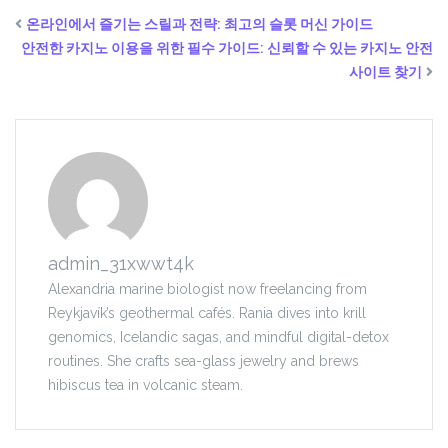
온라인에서 즐기는 스릴과 전략: 최고의 슬롯 머신 가이드
안전한 카지노 이용을 위한 필수 가이드: 신뢰할 수 있는 카지노 안전
사이트 찾기
admin_31xwwt4k
Alexandria marine biologist now freelancing from
Reykjavík’s geothermal cafés. Rania dives into krill
genomics, Icelandic sagas, and mindful digital-detox
routines. She crafts sea-glass jewelry and brews
hibiscus tea in volcanic steam.