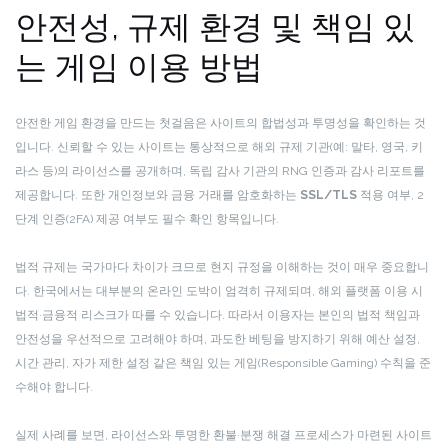
안전성, 규제 환경 및 책임 있
는 게임 이용 방법
안전한 게임 환경을 만드는 첫걸음은 사이트의 합법성과 투명성을 확인하는 것
입니다. 신뢰할 수 있는 사이트는 통상적으로 해외 규제 기관(예: 말타, 영국, 키
라스 등)의 라이선스를 공개하며, 독립 감사 기관의 RNG 인증과 감사 리포트를
제공합니다. 또한 개인정보와 금융 거래를 암호화하는
SSL/TLS
적용 여부, 2
단계 인증(2FA) 제공 여부도 필수 확인 항목입니다.
법적 규제는 국가마다 차이가 크므로 현지 규정을 이해하는 것이 매우 중요합니
다. 한국에서는 대부분의 온라인 도박이 엄격히 규제되며, 해외 플랫폼 이용 시
법적·금융적 리스크가 따를 수 있습니다. 따라서 이용자는 본인의 법적 책임과
안전성을 우선적으로 고려해야 하며, 과도한 베팅을 방지하기 위해 예산 설정,
시간 관리, 자가 제한 설정 같은 책임 있는 게임(Responsible Gaming) 수칙을 준
수해야 합니다.
실제 사례를 보면, 라이선스와 투명한 환불·분쟁 해결 프로세스가 마련된 사이트