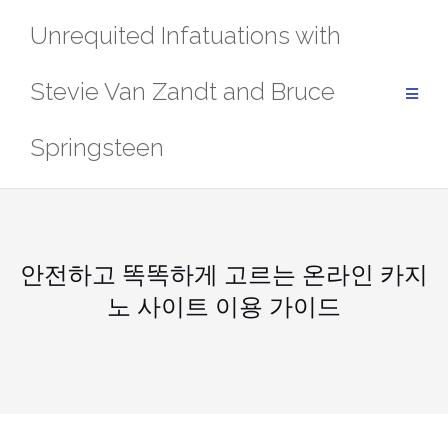
Skip
Unrequited Infatuations with
to
content
Stevie Van Zandt and Bruce
Springsteen
안전하고 똑똑하게 고르는 온라인 카지
노 사이트 이용 가이드