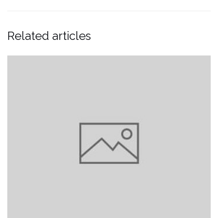
Related articles