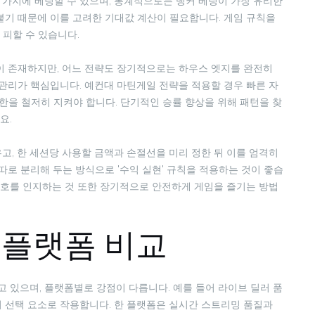
세 가지에 베팅할 수 있으며, 통계적으로는 뱅커 베팅이 가장 유리한
붙기 때문에 이를 고려한 기대값 계산이 필요합니다. 게임 규칙을
피할 수 있습니다.
이 존재하지만, 어느 전략도 장기적으로는 하우스 엣지를 완전히
 관리가 핵심입니다. 예컨대 마틴게일 전략을 적용할 경우 빠른 자
한을 철저히 지켜야 합니다. 단기적인 승률 향상을 위해 패턴을 찾
요.
고, 한 세션당 사용할 금액과 손절선을 미리 정한 뒤 이를 엄격히
따로 분리해 두는 방식으로 '수익 실현' 규칙을 적용하는 것이 좋습
 신호를 인지하는 것 또한 장기적으로 안전하게 게임을 즐기는 방법
 플랫폼 비교
고 있으며, 플랫폼별로 강점이 다릅니다. 예를 들어 라이브 딜러 품
등이 선택 요소로 작용합니다. 한 플랫폼은 실시간 스트리밍 품질과