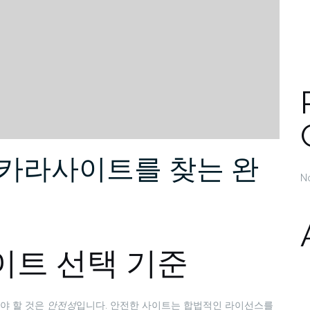
카라사이트를 찾는 완
N
이트 선택 기준
해야 할 것은
안전성
입니다. 안전한 사이트는 합법적인 라이선스를