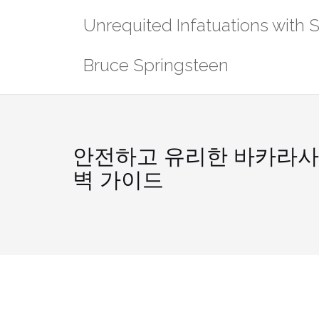
Skip
Unrequited Infatuations with 
to
content
Bruce Springsteen
안전하고 유리한 바카라사
벽 가이드