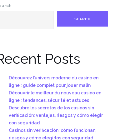
earch
SEARCH
Recent Posts
Découvrez l’univers moderne du casino en
ligne : guide complet pour jouer malin
Découvrir le meilleur du nouveau casino en
ligne : tendances, sécurité et astuces
Descubre los secretos de los casinos sin
verificación: ventajas, riesgos y cómo elegir
con seguridad
Casinos sin verificación: cómo funcionan,
riesgos y cómo elegirlos con seguridad