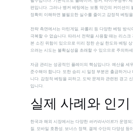
필수입니다. 기본적으로 플레이어, 뱅커, 타이(무승부) 
편입니다. 그러나 뱅커 베팅에는 보통 약간의 커미션이 
정확히 이해하면 불필요한 실수를 줄이고 감정적 베팅을 
전략 측면에서는 마틴게일, 파롤리 등 다양한 베팅 방식
극복할 수 없습니다. 따라서 전략을 사용할 때는 리스크
본 소진 위험이 있으므로 미리 정한 손실 한도와 베팅 상
으려는 시도는 불확실성을 초래할 수 있으므로 주의하세
자금 관리는 성공적인 플레이의 핵심입니다. 예산을 세우
준수해야 합니다. 또한 승리 시 일정 부분은 출금하거나 
니다. 감정적 베팅을 피하고, 도박 문제와 관련된 경고
입니다.
실제 사례와 인기
한국과 해외 시장에서는 다양한
바카라사이트
가 운영되
질, 모바일 호환성, 보너스 정책, 결제 수단의 다양성 