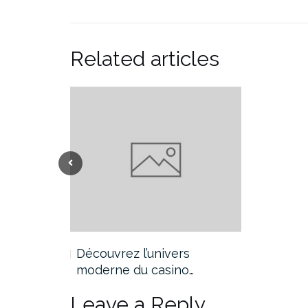
Related articles
Previous
Découvrez l’univers
moderne du casino…
Leave a Reply