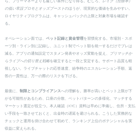
ら、フリーマネーよりも厳しい条件になり得る。むしろ、
レイク（控除率）
の低い常設プロモとオッズブースト
のほうが、現実的な価値を生みやすい。
ロイヤリティプログラムは、キャッシュバックの上限と対象市場を確認す
る。
オペレーション面では、
ベット記録と資金管理
を習慣化する。市場別・スポ
ーツ別・ライン別に記録し、ユニット制でベット額を統一するだけでブレは
減る。アプリの通知設定でスタメン発表やオッズ変動を捉え、
プリマッチか
らライブへの切り替え戦略
を確立すると一段と安定する。サポート品質も軽
視しない。ライブチャットの応答速度、紛争時のエスカレーション手順、返
答の一貫性は、万一の際のリスクを下げる。
最後に、
制限とコンプライアンス
への理解を。勝率が高いとベット上限が下
がる可能性があるため、口座の分散、ベットパターンの多様化、マッチする
マーケット選定が役立つ。本人確認（KYC）資料は早めに準備し、住所・支払
い手段を一致させておくと、出金時の遅延を避けられる。こうした実務的な
チェックと運用を掛け合わせて初めて、ランキング上位のポテンシャルを実
収益に変えられる。