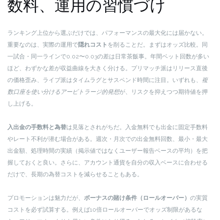
数料、運用の習慣づけ
ランキング上位から選ぶだけでは、パフォーマンスの最大化には届かない。
重要なのは、実際の運用で
隠れコスト
を削ることだ。まずはオッズ比較。同
一試合・同一ラインで0.02〜0.03の差は日常茶飯事。年間ベット回数が多い
ほど、わずかな差が収益曲線を大きく分ける。プリマッチ派はリリース直後
の価格歪み、ライブ派はタイムラグとサスペンド時間に注目。いずれも、
複
数口座を使い分けるアービトラージ的発想
が、リスクを抑えつつ期待値を押
し上げる。
入出金の手数料と為替
は見落とされがちだ。入金無料でも出金に固定手数料
やレート不利が潜む場合がある。週次・月次での出金無料回数、最小・最大
出金額、処理時間の実績（掲示値ではなくユーザー報告ベースの平均）を把
握しておくと良い。さらに、アカウント通貨を自分の収入ベースに合わせる
だけで、長期の為替コストを減らせることもある。
プロモーションは魅力だが、
ボーナスの賭け条件（ロールオーバー）
の実質
コストを必ず試算する。例えば10倍ロールオーバーでオッズ制限があるな