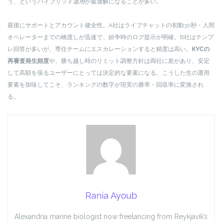
う、という
ハイブリッド運用
が最適解になることが多い。
最後にサポートとアカウント健全性。A社はライブチャットの初動30秒・人間
オペレーターまでの橋渡しが迅速で、紛争時のログ提示が明確。B社はテンプ
レ回答が多いが、専任チームにエスカレーションすると精度は高い。
KYCの
再審査発生頻度
や、勝ち越し時のリミット調整方針は両社に差があり、安定
して高額を張るユーザーにとっては決定的な要素になる。こうした生の運用
要素を加味してこそ、ランキングの数字が現実の勝率・回収率に変換され
る。
Rania Ayoub
Alexandria marine biologist now freelancing from Reykjavík’s