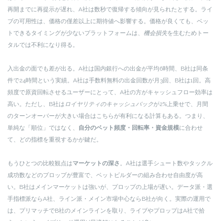
再開までに再提示が遅れ、A社は数秒で復帰する傾向が見られたとする。ライ
ブの可用性は、価格の僅差以上に期待値へ影響する。価格が良くても、ベッ
トできるタイミングが少ないプラットフォームは、
機会損失
を生むためトー
タルでは不利になり得る。
入出金の面でも差が出る。A社は国内銀行への出金が平均6時間、B社は同条
件で24時間という実績。A社は手数料無料の出金回数が月3回、B社は1回。高
頻度で原資回転させるユーザーにとって、A社の方がキャッシュフロー効率は
高い。ただし、B社は
ロイヤリティのキャッシュバック
が2%上乗せで、月間
のターンオーバーが大きい場合はこちらが有利になる計算もある。つまり、
単純な「順位」ではなく、
自分のベット頻度・回転率・資金規模
に合わせ
て、どの指標を重視するかが鍵だ。
もうひとつの比較観点は
マーケットの深さ
。A社は選手シュート数やタックル
成功数などのプロップが豊富で、ベットビルダーの組み合わせ自由度が高
い。B社はメインマーケットは強いが、プロップの上場が遅い。データ派・選
手指標派ならA社、ライン派・メイン市場中心ならB社が向く。実際の運用で
は、プリマッチでB社のメインラインを取り、ライブやプロップはA社で拾