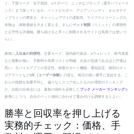
く、下部リーグ、女子競技、eスポーツ、ニッチなプロップ（選手パフォーマ
ンス）まで扱っているか。ベットビルダー、アジアンハンディ、オルタナテ
ィブラインの豊富さ、
キャッシュアウト
の柔軟性、ライブストリーミングの
有無は、体験価値を大きく変える。さらに
ベット制限
（リミット）の透明性
と公平性も評価軸。勝ち続けると早々に制限されるサイトは長期では使いづ
らい。
最後に
入出金の利便性
。主要カード、国内銀行振込、eウォレット、暗号資産
など複数が揃い、手数料や為替コストが明確、出金が迅速であるほど評価は
高い。モバイルアプリの安定性、検索やカート機能、通知設定、個別のオッ
ズアラートなど
UX（ユーザー体験）
の質も、毎日の使い勝手に直結する。こ
れらの指標を加重平均し、偏りなくスコア化したものが理想のランキング
だ。比較の出発点には、最新の傾向を反映した
ブック メーカー ランキング
を
参考にしつつ、自分のベット傾向に合わせて重み付けを調整するとよい。
勝率と回収率を押し上げる
実務的チェック：価格、手