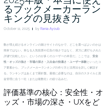
るブックメーカーラン
キングの見抜き方
October 11, 2025
by
Rania Ayoub
数が増え続けるオンラインの賭けサイトのなかで、どこを選べばよいのかは
簡単ではない。単なる人気投票や広告の強さではなく、
実力に裏打ちされた
評価
で比較したい、というのが多くのユーザーの本音だ。ここでは、
安全
性・オッズの強さ・市場の深さ・入出金の快適さ・ユーザー体験
といったコ
ア要素から、
ブックメーカーランキング
の作り方と活用法を詳しく解説す
る。ランキングはあくまで羅針盤。最後に必要なのは、自分のスタイルと資
金管理に合う一社（または複数社）の絞り込みだ。
評価基準の核心：安全性・オ
ッズ・市場の深さ・UXをど