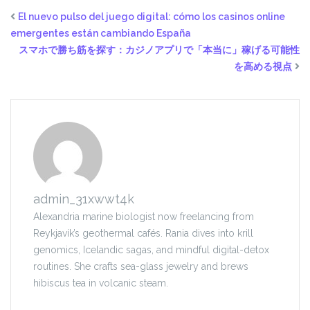
El nuevo pulso del juego digital: cómo los casinos online
emergentes están cambiando España
スマホで勝ち筋を探す：カジノアプリで「本当に」稼げる可能性
を高める視点
admin_31xwwt4k
Alexandria marine biologist now freelancing from
Reykjavík’s geothermal cafés. Rania dives into krill
genomics, Icelandic sagas, and mindful digital-detox
routines. She crafts sea-glass jewelry and brews
hibiscus tea in volcanic steam.