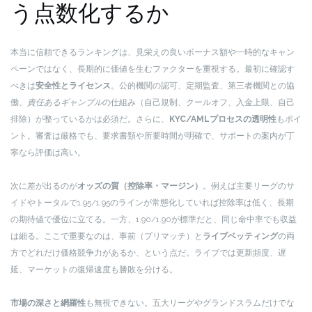
う点数化するか
本当に信頼できるランキングは、見栄えの良いボーナス額や一時的なキャン
ペーンではなく、長期的に価値を生むファクターを重視する。最初に確認す
べきは
安全性とライセンス
。公的機関の認可、定期監査、第三者機関との協
働、
責任あるギャンブル
の仕組み（自己規制、クールオフ、入金上限、自己
排除）が整っているかは必須だ。さらに、
KYC/AMLプロセスの透明性
もポイ
ント。審査は厳格でも、要求書類や所要時間が明確で、サポートの案内が丁
寧なら評価は高い。
次に差が出るのが
オッズの質（控除率・マージン）
。例えば主要リーグのサ
イドやトータルで1.95/1.95のラインが常態化していれば控除率は低く、長期
の期待値で優位に立てる。一方、1.90/1.90が標準だと、同じ命中率でも収益
は細る。ここで重要なのは、事前（プリマッチ）と
ライブベッティング
の両
方でどれだけ価格競争力があるか、という点だ。ライブでは更新頻度、遅
延、マーケットの復帰速度も勝敗を分ける。
市場の深さと網羅性
も無視できない。五大リーグやグランドスラムだけでな