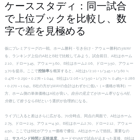
ケーススタディ：同一試合
で上位ブックを比較し、数
字で差を見極める
仮にプレミアリーグの一戦、ホーム勝利・引き分け・アウェー勝利の3WAY
を、ランキング上位のA社とB社で比較してみよう。試合前日、A社はホーム
2.10、ドロー3.45、アウェー3.60、B社はホーム2.06、ドロー3.50、アウェー
3.70を提示。ここで
控除率
を概算すると、A社は1/2.10 + 1/3.45 + 1/3.60 ≒
0.476 + 0.290 + 0.278 = 1.044、B社は1/2.06 + 1/3.50 + 1/3.70 ≒ 0.485 + 0.286
+ 0.270 = 1.041。B社の方が3WAYの合計はわずかに低い（＝価格が有利）一
方、ホーム側の単体価格はA社が良い。
自分の見立てがホーム寄りならA社、
分散して拾うならB社
という選択が合理的になる。
ライブに入ると差はさらに広がる。70分時点、同点の局面で、A社はホーム
2.75、ドロー2.15、アウェー4.30、B社はホーム2.70、ドロー2.12、アウェー
4.50。ここではB社がアウェー価格で優位、A社はホームで拮抗。重要なの
は、
サスペンド時間と反映速度
。カードやVARで試合が止まった直後、B社は