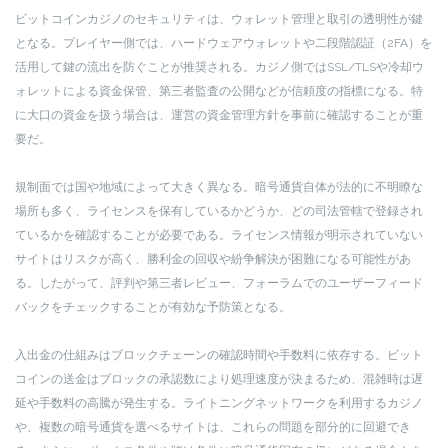
ビットコインカジノのセキュリティは、ウォレット管理と取引の透明性が鍵
となる。プレイヤー側では、ハードウェアウォレットや二段階認証（2FA）を
活用して鍵の流出を防ぐことが推奨される。カジノ側ではSSL/TLSや冷却ウ
ォレットによる資金保管、第三者監査の公開などが信頼度の指標になる。特
に大口の資金を扱う場合は、運営の資金管理方針を事前に確認することが重
要だ。
規制面では国や地域によって大きく異なる。暗号通貨自体が法的に不明瞭な
場所も多く、ライセンスを保有しているかどうか、どの司法管轄で登録され
ているかを確認することが必要である。ライセンス情報が明示されていない
サイトはリスクが高く、勝利金の回収や紛争解決が困難になる可能性があ
る。したがって、評判や第三者レビュー、フォーラムでのユーザーフィード
バックをチェックすることが有効な予防策となる。
入出金の仕組みはブロックチェーンの確認時間や手数料に依存する。ビット
コインの送金はブロックの承認数により処理速度が決まるため、混雑時は遅
延や手数料の高騰が発生する。ライトニングネットワークを利用するカジノ
や、複数の暗号通貨を選べるサイトは、これらの問題を部分的に回避でき