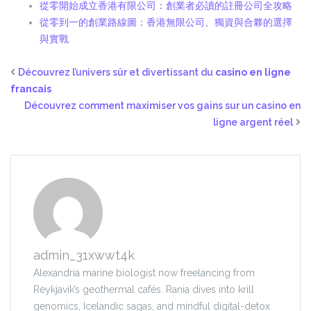
從零開始成立香港有限公司：創業者必讀的註冊公司全攻略
從零到一的創業路線圖：香港無限公司、獨資與合夥的選擇
與實戰
Découvrez l’univers sûr et divertissant du
casino en ligne
francais
Découvrez comment maximiser vos gains sur un casino en
ligne argent réel
admin_31xwwt4k
Alexandria marine biologist now freelancing from
Reykjavík’s geothermal cafés. Rania dives into krill
genomics, Icelandic sagas, and mindful digital-detox