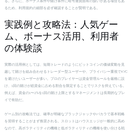
る。さらに、ボーナス条件や賭け条件に暗号通貨固有の扱いがある場合もあ
るため、利用規約の細部を必ず確認することが賢明である。
実践例と攻略法：人気ゲー
ム、ボーナス活用、利用者
の体験談
実際の活用例としては、短期トレードのようにビットコインの価値変動を見
越して賭けを組み合わせるトレーダー型ユーザーや、プライバシー重視でKYC
を避けたいユーザーが多い。プロのプレイヤーは資金管理ルールを厳格に設
け、1回の賭けが総資金に占める割合を限定することでリスクを抑えている。
例えば、資金の1〜2%を1回の賭け上限とするマネージメントは長期的なプレ
イで有効だ。
ゲーム別の攻略法では、確率が明確なブラックジャックやバカラで基本戦略
を習得することがまず推奨される。スロットはハウスエッジが一般的に高め
なので、高ボラティリティの機種と低ボラティリティの機種を使い分ける戦