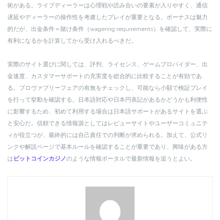
術がある。ライブディーラーは心理戦や読み合いの要素が入りやすく、通信
遅延やディーラーの操作性を考慮したプレイが重要となる。ボーナスは魅力
的だが、出金条件＝賭け条件（wagering requirements）を確認して、実際に
有利になるかを計算してから受け入れるべきだ。
実際のサイト選びに関しては、評判、ライセンス、ゲームプロバイダー、出
金速度、カスタマーサポートの充実度を総合的に比較することが有効であ
る。プロヴァブリーフェアの有無をチェックし、可能なら小額で検証プレイ
を行って挙動を確認する。日本語対応や日本円表記があるかどうかも利便性
に影響するため、初めて利用する場合は日本語サポートがあるサイトを選ぶ
と安心だ。信頼できる情報源としてはレビューサイトやユーザーコミュニテ
ィが役立つが、最終的には自己責任での判断が求められる。加えて、公式リ
ンクや解説ページで基本ルールを確認することが重要であり、興味がある方
は
ビットコインカジノ
のような情報ポータルで最新情報を追うとよい。