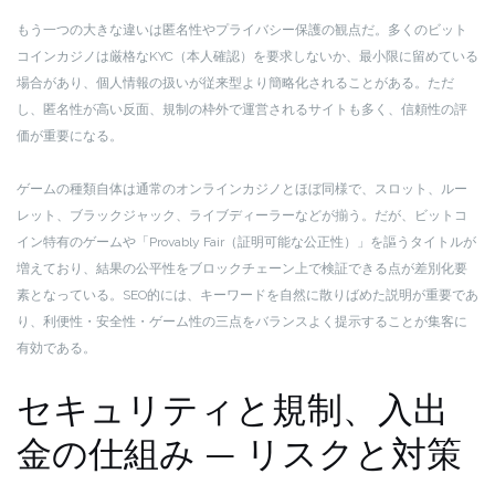
もう一つの大きな違いは匿名性やプライバシー保護の観点だ。多くのビット
コインカジノは厳格なKYC（本人確認）を要求しないか、最小限に留めている
場合があり、個人情報の扱いが従来型より簡略化されることがある。ただ
し、匿名性が高い反面、規制の枠外で運営されるサイトも多く、信頼性の評
価が重要になる。
ゲームの種類自体は通常のオンラインカジノとほぼ同様で、スロット、ルー
レット、ブラックジャック、ライブディーラーなどが揃う。だが、ビットコ
イン特有のゲームや「Provably Fair（証明可能な公正性）」を謳うタイトルが
増えており、結果の公平性をブロックチェーン上で検証できる点が差別化要
素となっている。SEO的には、キーワードを自然に散りばめた説明が重要であ
り、利便性・安全性・ゲーム性の三点をバランスよく提示することが集客に
有効である。
セキュリティと規制、入出
金の仕組み — リスクと対策