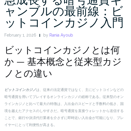
ャンブルの最前線：ビ
ットコインカジノ入門
February 1, 2026
by
Rania Ayoub
ビットコインカジノとは何
か — 基本概念と従来型カジ
ノとの違い
ビットコインカジノ
は、従来の法定通貨ではなく、主にビットコインなどの
暗号通貨を用いてプレイするオンラインカジノの総称である。従来型のオン
ラインカジノと比べて最大の特徴は、入出金のスピードと手数料の低さ、国
境を越えたアクセスのしやすさだ。暗号通貨を直接ウォレットから送信する
ことで、銀行や決済代行業者を介さずに即時近い入出金が可能になり、プレ
イヤーにとって利便性が高まる。